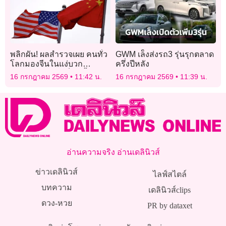
พลิกผัน! ผลสำรวจเผย คนทั่ว
GWM เล็งส่งรถ3 รุ่นรุกตลาด
โลกมองจีนในแง่บวก
ครึ่งปีหลัง
มากกว่าสหรัฐ “เป็นครั้งแรก”
16 กรกฎาคม 2569
11:42 น.
16 กรกฎาคม 2569
11:39 น.
อ่านความจริง อ่านเดลินิวส์
ข่าวเดลินิวส์
ไลฟ์สไตล์
บทความ
เดลินิวส์clips
ดวง-หวย
PR by dataxet