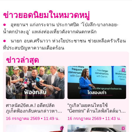
ข่าวยอดนิยมในหมวดหมู่
อุทยานฯ แก่งกระจาน ประกาศปิด ‘โป่งลึก-บางกลอย-
น้ำตกป่าละอู’ แหล่งท่องเที่ยวดังจากฝนตกหนัก
นายก อบต.ศรีนาวา ห่วงใยประชาชน ช่วยเหลือครัวเรือน
ที่ประสบปัญหาความเดือดร้อน
ข่าวล่าสุด
ศาลนัด26ต.ค.! อดีตปลัด
“กูเกิล”เผยคนไทยใช้
ภูเก็ตฟ้องกลับคนกล่าวหา
“Gemini” ด้านไลฟ์สไตล์มาก
เรียกสินบนออกโฉนด
สุดในอาเซียน
16 กรกฎาคม 2569
11:49 น.
16 กรกฎาคม 2569
11:43 น.