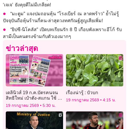
‘เจเจ’ ยังคุยดีไม่มีเกลียด!
“มะตูม” แจงปมถอนหุ้น “โรงเบียร์ ณ ลาดพร้าว” ย้ำไม่รู้
ปัจจุบันถือหุ้นร้านกี่คน-ล่าสุดวงทศกัณฐ์สูญเสียเพิ่ม!
“ยิปซี-นิโคลัส” เปิดบทเรียนรัก 8 ปี เกือบพังเพราะอีโก้ รับ
สามีเป็นคนตรงข้ามกับตัวเองมากๆ
ข่าวล่าสุด
เดลินิวส์ 19 ก.ค.บัตรคนจน
เรื่องน่ารู้ : บัวบก
สิทธิใหม่ เป๋าตัง-สแกน ใช้ 2
19 กรกฎาคม 2569
4:15 น.
แบบ-ดีเดย์ 1 ส.ค.
19 กรกฎาคม 2569
5:30 น.