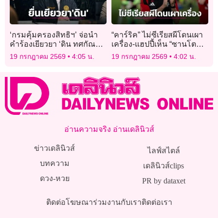
‘กรมคุ้มครองสิทธิฯ’ จ่อนำ
“คาร์ริค” ไม่ซีเรียสผีโดนเผา
คำร้องเยียวยา ‘ดิน ทศกัณฐ์’
เครื่อง-แฮปปี้เห็น “ซานโตส”
เสนอคณะอนุกรรมการฯ 20
ประเดิมสนาม
19 กรกฎาคม 2569
4:05 น.
19 กรกฎาคม 2569
4:02 น.
ก.ค.
อ่านความจริง อ่านเดลินิวส์
ข่าวเดลินิวส์
ไลฟ์สไตล์
บทความ
เดลินิวส์clips
ดวง-หวย
PR by dataxet
ติดต่อโฆษณา
ร่วมงานกับเรา
ติดต่อเรา