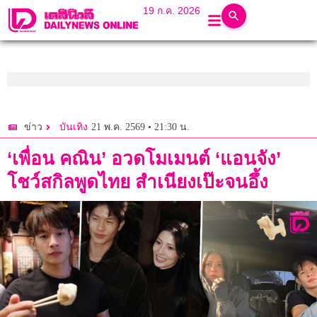
19 ก.ค. 2026
21 พ.ค. 2569 • 21:30 น.
ข่าว
บันเทิง
‘เพื่อน คณิน’ อวดโมเมนต์ ‘แอนจัง’
โชว์สกิลพูดไทย สำเนียงเป๊ะจนอึ้ง