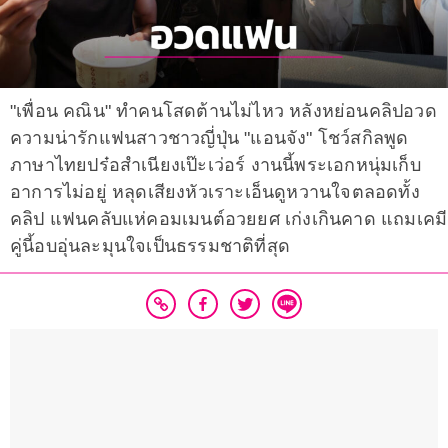
"เพื่อน คณิน" ทำคนโสดต้านไม่ไหว หลังหย่อนคลิปอวด
ความน่ารักแฟนสาวชาวญี่ปุ่น "แอนจัง" โชว์สกิลพูด
ภาษาไทยปร๋อสำเนียงเป๊ะเว่อร์ งานนี้พระเอกหนุ่มเก็บ
อาการไม่อยู่ หลุดเสียงหัวเราะเอ็นดูหวานใจตลอดทั้ง
คลิป แฟนคลับแห่คอมเมนต์อวยยศ เก่งเกินคาด แถมเคมี
คู่นี้อบอุ่นละมุนใจเป็นธรรมชาติที่สุด