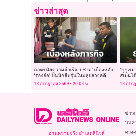
ข่าวล่าสุด
ถอดรหัสความสำเร็จ ‘บช.น.’ เบื้องหลัง
“กูกูเ
‘รองจ๋อ’ ปั้นนักสืบรุ่นใหม่ลุยสางคดี
สเปนได
18 กรกฎาคม 2569
20:08 น.
18 กรก
ข่าวเ
บทค
ดวง-
อ่านความจริง อ่านเดลินิวส์