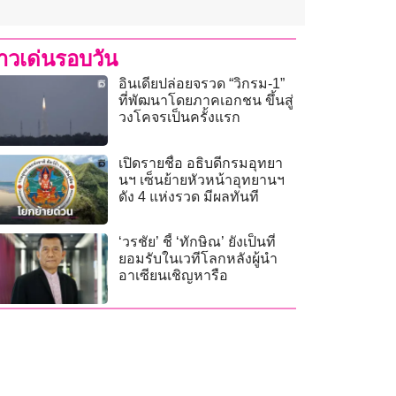
่าวเด่นรอบวัน
อินเดียปล่อยจรวด “วิกรม-1”
ที่พัฒนาโดยภาคเอกชน ขึ้นสู่
วงโคจรเป็นครั้งแรก
เปิดรายชื่อ อธิบดีกรมอุทยา
นฯ เซ็นย้ายหัวหน้าอุทยานฯ
ดัง 4 แห่งรวด มีผลทันที
‘วรชัย’ ชี้ ‘ทักษิณ’ ยังเป็นที่
ยอมรับในเวทีโลกหลังผู้นำ
อาเซียนเชิญหารือ