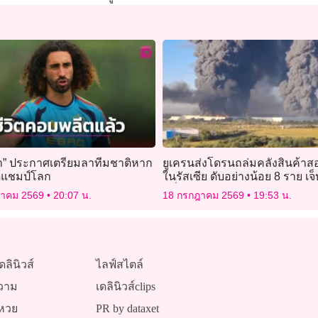
รยา” ประกาศเตรียมลาทีมชาติหาก
ยูเครนส่งโดรนถล่มคลังสินค้าส
้แชมป์โลก
ในรัสเซีย ดับอย่างน้อย 8 ราย เจ็
ครึ่งร้อย
ฎาคม 2569
20:07 น.
18 กรกฎาคม 2569
19:53 น.
ดลินิวส์
ไลฟ์สไตล์
วาม
เดลินิวส์clips
หวย
PR by dataxet