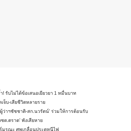
้ำ! รับไม่ได้ข้อเสนอเยียวยา 1 หมื่นบาท
เจ็บ-เสียชีวิตหลายราย
้ว่าฯชัชชาติ-สก.นวรัตน์’ ร่วมให้การต้อนรับ
ตชด.ตราด’ พังเสียหาย
ียร์มรณะ ศพเกลื่อนประตูหนีไฟ