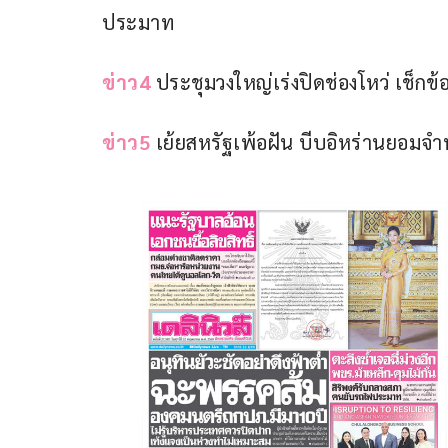
ประมาท
ข่าว4
 ประชุมวงใหญ่เร่งปิดช่องโหว่ เช็กข้อ
ข่าว5
 เย้ยสหรัฐเพ้อฝัน บีบอิหร่านยอมจำ