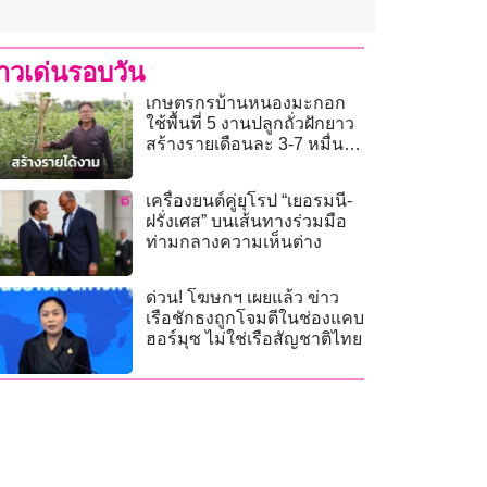
่าวเด่นรอบวัน
เกษตรกรบ้านหนองมะกอก
ใช้พื้นที่ 5 งานปลูกถั่วฝักยาว
สร้างรายเดือนละ 3-7 หมื่น
บาท
เครื่องยนต์คู่ยุโรป “เยอรมนี-
ฝรั่งเศส” บนเส้นทางร่วมมือ
ท่ามกลางความเห็นต่าง
ด่วน! โฆษกฯ เผยแล้ว ข่าว
เรือชักธงถูกโจมตีในช่องแคบ
ฮอร์มุซ ไม่ใช่เรือสัญชาติไทย