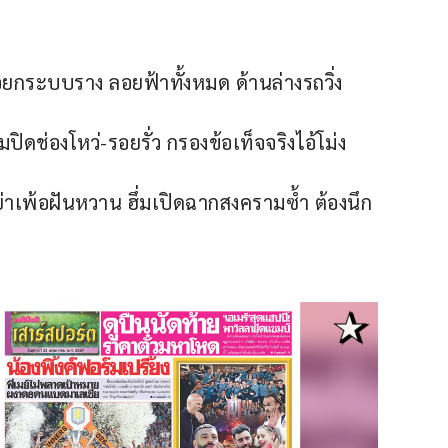
จ่อยกระบบราง ลอยฟ้าทั้งหมด ด้านล่างรถวิ่ง
ิดช่องโหว่-รอยรั่ว กรองข้อเท็จจริงไอ้โม่ง
่าเพ้อฝันหวาน ฮึ่มเปิดฉากสงครามซ้ำ ต้องนึก