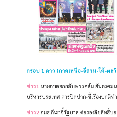
กรอบ 1 ดาว (ภาคเหนือ-อีสาน-ใต้-ตะวัน
ข่าว1
 นายกฯตอกกลับพรรคส้ม ยันองคมนตรี
บริหารประเทศ ควรปิดปาก-ชี้เรื่องปกติท
ข่าว2
 กมธ.กีฬาจี้รัฐบาล ต่อรองลิขสิทธิ