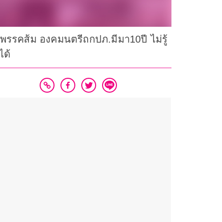
 ฉะพรรคส้ม องคมนตรีถกปภ.มีมา10ปี ไม่รู้
ได้