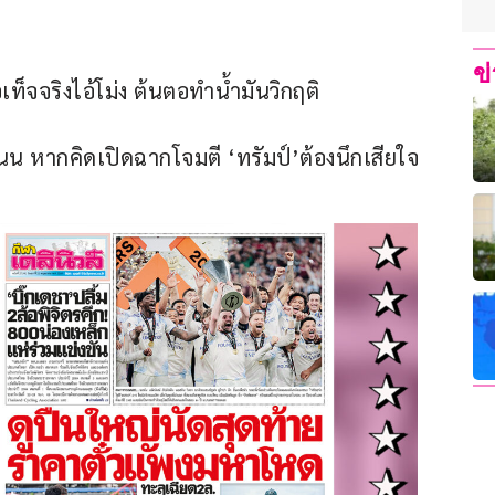
ข
เท็จจริงไอ้โม่ง ต้นตอทำน้ำมันวิกฤติ
นน หากคิดเปิดฉากโจมตี ‘ทรัมป์’ต้องนึกเสียใจ