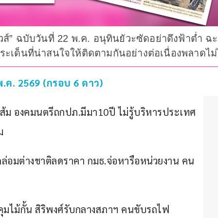
วส์” ฉบับวันที่ 22 พ.ค. อนุทินยัวะซัดอย่าดึงฟ้าต่ำ
ด็นที่น่าสนใจให้ติดตามกันอย่างต่อเนื่องพลาดไม่
2 พ.ค. 2569 (กรอบ 6 ดาว)  
คส้ม องคมนตรีถกปภ.มีมา10ปี ไม่รู้บริหารประเทศ
ม
์ กล่อมต่างชาติลดราคา กมธ.จ่อหารือหน่วยงาน คน
-คุมไม้กั้น สิริพงศ์รับกลางสภาฯ คนขับรถไฟ