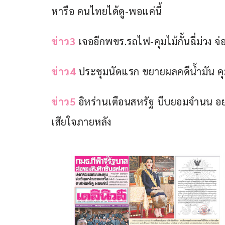
หารือ คนไทยได้ดู-พอแค่นี้
ข่าว3
 เจออีกพขร.รถไฟ-คุมไม้กั้นฉี่ม่วง 
ข่าว4
 ประชุมนัดแรก ขยายผลคดีน้ำมัน คุมป
ข่าว5
 อิหร่านเตือนสหรัฐ บีบยอมจำนน อย
เสียใจภายหลัง