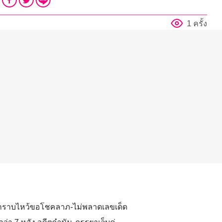
1 ครั้ง
่กราบไหว้ขอโชคลาภ-ไม่พลาดเลขเด็ด