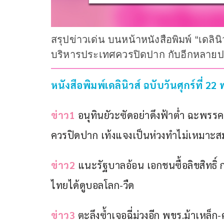
สรุปข่าวเด่น บนหน้าหนังสือพิมพ์ “เดลินิ
บริหารประเทศควรปิดปาก กับอีกหลายประเ
หนังสือพิมพ์เดลินิวส์ ฉบับวันศุกร์ที่ 2
ข่าว1
 อนุทินยัวะซัดอย่าดึงฟ้าต่ำ ฉะพรร
ควรปิดปาก เท้งแจงเป็นห่วงทำไม่เหมาะส
ข่าว2
 แนะรัฐบาลอ้อน เอกชนซื้อลิขสิทธิ
ไทยได้ดูบอลโลก-วืด
ข่าว3
 ตะลึงซ้ำเจอฉี่ม่วงอีก พขร.ม้าเหล็ก