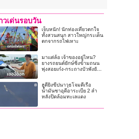
่าวเด่นรอบวัน
เจ็บหนัก! นักท่องเที่ยวตกใจ
ทั้งสวนสนุก สาวใหญ่กระเด็น
ตกจากรถไฟเหาะ
มาแต่ล้อ เจ้าของอยู่ไหน?
ยางรถยนต์ยักษ์ซิ่งข้ามถนน
พุ่งสอยเก๋ง-กระถางบัวพังยับ
ย่านบางใหญ่
ฮูตียิงขีปนาวุธโจมตีเรือ
น้ำมันซาอุดีอาระเบีย 2 ลำ
หลังปิดล้อมทะเลแดง