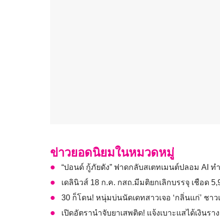
ข่าวยอดนิยมในหมวดหมู่
“ปอนด์ กู้ภัยดัง” ฟาดกลับสเตทเมนต์ปลอม AI ท
เดลินิวส์ 18 ก.ค. กสถ.มีมติยกเลิกบรรจุ เชือด
30 ก็โดน! หนุ่มบ่นนัดเดทสาวเจอ ‘กลิ่นแก่’ ชาว
เปิดอัตรานำจับยาเสพติด! แจ้งเบาะแสได้เงินราง