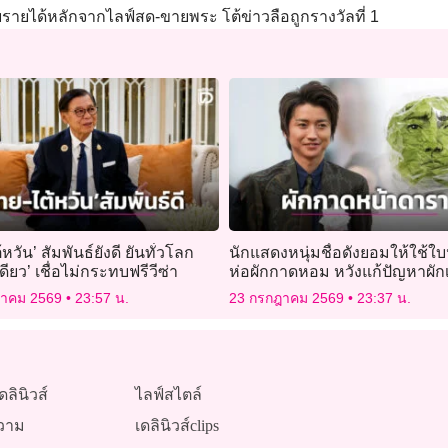
 เผยรายได้หลักจากไลฟ์สด-ขายพระ โต้ข่าวลือถูกรางวัลที่ 1
หวัน’ สัมพันธ์ยังดี ยันทั่วโลก
นักแสดงหนุ่มชื่อดังยอมให้ใช้ใ
เดียว’ เชื่อไม่กระทบฟรีวีซ่า
ห่อผักกาดหอม หวังแก้ปัญหาผักเ
ฎาคม 2569
23:57 น.
23 กรกฎาคม 2569
23:37 น.
ดลินิวส์
ไลฟ์สไตล์
วาม
เดลินิวส์clips