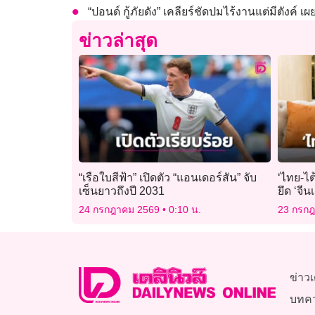
“ปอนด์ กู้ภัยดัง” เคลียร์ชัดปมไร้งานแต่มีตังค์
ข่าวล่าสุด
“เรือใบสีฟ้า” เปิดตัว “แอนเดอร์สัน” จับ
‘ไทย-ไต้
เซ็นยาวถึงปี 2031
ยึด ‘จีน
24 กรกฎาคม 2569
0:10 น.
23 กรก
ข่าวเ
บทค