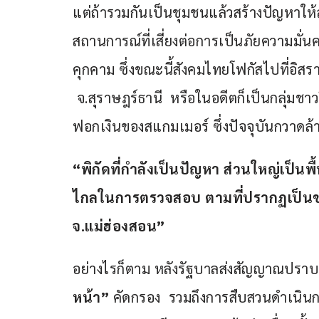
แต่ถ้ารวมกันเป็นชุมชนแล้วสร้างปัญหาให้ส
สถานการณ์ที่เสี่ยงต่อการเป็นภัยความมั่น
คุกคาม ซึ่งขณะนี้สังคมไทยโฟกัสไปที่อิสร
 จ.สุราษฎร์ธานี  หรือในอดีตก็เป็นกลุ่มชาว
ฟอกเงินของสแกมเมอร์ ซึ่งปัจจุบันกวาด
“พิกัดที่กำลังเป็นปัญหา ส่วนใหญ่เป็นพื
ไกลในการตรวจสอบ ตามที่ปรากฏเป็นข่าว
จ.แม่ฮ่องสอน”
อย่างไรก็ตาม หลังรัฐบาลส่งสัญญาณปราบหน
หน้า”
 คัดกรอง  รวมถึงการสืบสวนดำเนินกา