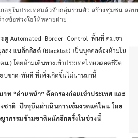
ักอยู่ในประเทศแล้วจับกลุ่มรวมตัว สร้างชุมชน ลอ
สร้างข้อห่วงใยให้หลายฝ่าย
ประตู Automated  Border  Control  พื้นที่ ตม.ขา
ูลลง 
แบล็กลิสต์
 (Blacklist) เป็นบุคคลต้องห้ามใน
สตม.) โดยห้ามเดินทางเข้าประเทศไทยตลอดชีวิต 
าด-ทันที ที่เพิ่งเกิดขึ้นไม่นานมานี้
บาท “ด่านหน้า” คัดกรองก่อนเข้าประเทศ และ
าติ  ปัจจุบันดำเนินการเข้มงวดแค่ไหน โดย
รรมข้ามชาติหนักอีกครั้งในช่วงนี้ 