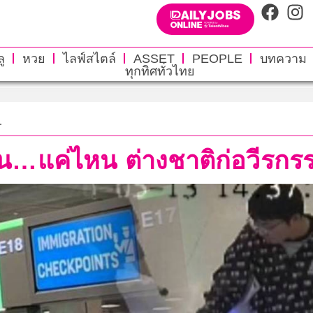
ู
หวย
ไลฟ์สไตล์
ASSET
PEOPLE
บทความ
ทุกทิศทั่วไทย
.
่น…แค่ไหน ต่างชาติก่อวีรกรร