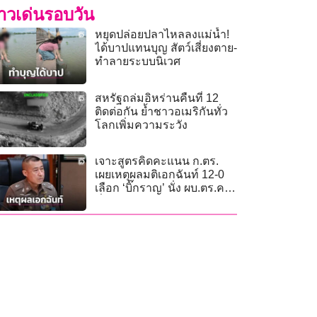
่าวเด่นรอบวัน
หยุดปล่อยปลาไหลลงแม่น้ำ!
ได้บาปแทนบุญ สัตว์เสี่ยงตาย-
ทำลายระบบนิเวศ
สหรัฐถล่มอิหร่านคืนที่ 12
ติดต่อกัน ย้ำชาวอเมริกันทั่ว
โลกเพิ่มความระวัง
เจาะสูตรคิดคะแนน ก.ตร.
เผยเหตุผลมติเอกฉันท์ 12-0
เลือก ‘บิ๊กราญ’ นั่ง ผบ.ตร.คน
ที่ 16