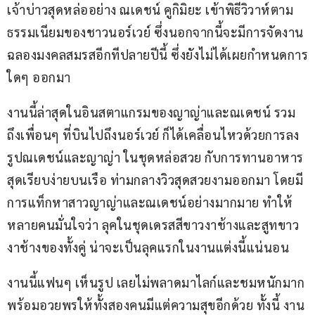
เจ้าบ่าวสุดหล่ออย่าง ณเดชน์ คูกิมิยะ เข้าพิธีวิวาห์ตาม
ธรรมเนียมของชาวนอร์เวย์ ซึ่งนอกจากนี้จะมีการจัดงาน
ฉลองมงคลสมรสอีกทีปลายปีนี้ ซึ่งยังไม่ได้เผยกำหนดการ
ใดๆ ออกมา
งานนี้ล่าสุดในอินสตาแกรมของญาญ่าและณเดชน์ รวม
ถึงเพื่อนๆ ที่บินไปถึงนอร์เวย์ ก็ได้เคลื่อนไหวด้วยการลง
รูปณเดชน์และญาญ่า ในชุดหล่อสวย กับการทานอาหาร
สุดเรียบง่ายบนเรือ ท่ามกลางวิวสุดสวยงามออกมา โดยมี
การแท็กหาสาวญาญ่าและณเดชน์อย่างมากมาย ทำให้
หลายคนมั่นใจว่า ลุคในชุดเดรสสีขาวงาช้างและสูทขาว
งาช้างของทั้งคู่ น่าจะเป็นลุคแรกในงานแต่งนี้แน่นอน
งานนี้แฟนๆ เห็นรูป เลยไม่พลาดมาไลก์และชมหนักมาก 
พร้อมอวยพรให้ทั้งสองคนมีแต่ความสุขอีกด้วย ทั้งนี้ งาน