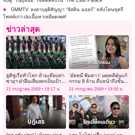
จับคู่ ‘โนยุนซอ’ ไขคดีลี้ลับใน ‘The East Palace’
GMMTV ลงดาบยุติสัญญา “จัสติน มอยร์” หลังโดนขุดรี
โพสต์เก่า-ปมเนื้อหาเหยียดเพศ!
ข่าวล่าสุด
ฮูตีขู่เรือทั่วโลก ห้ามเทียบท่า
‘มัดหมี่ พิมดาว’ เผยคดีตุ๋นแก้
ซาอุฯ ฝ่าฝืนเสี่ยงตกเป็นเป้า
กรรม 8 ล้าน คืบหน้าถึงขั้น
โจมตี
ยึดทรัพย์ ‘อาจารย์ ต.’ แล้ว
21 กรกฎาคม 2569
19:17 น.
21 กรกฎาคม 2569
19:00 น.