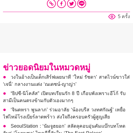
5 ครั้ง
ข่าวยอดนิยมในหมวดหมู่
วงในอ้างเป็นเด็กเสิร์ฟเผยนาที ‘ใหม่ รัชดา’ สาดไวน์ขาวใส่
‘เจนี่’ กลางงานแต่ง ‘ณเดชน์-ญาญ่า’
“ยิปซี-นิโคลัส” เปิดบทเรียนรัก 8 ปี เกือบพังเพราะอีโก้ รับ
สามีเป็นคนตรงข้ามกับตัวเองมากๆ
‘จินตหรา พูนลาภ’ ร่วมอาลัย ‘น้องบรีส วงทศกัณฐ์’ เหยื่อ
ไฟไหม้โรงเบียร์ลาดพร้าว ส่งใจถึงครอบครัวผู้สูญเสีย
SeoulStation : ‘นัมจูฮยอก’ สลัดลุคอบอุ่นคัมแบ๊กบทโหด