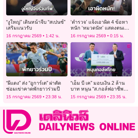
“งูใหญ่” เดินหน้าจีบ “สเปนซ์”
‘ตำรวจ’ แจ้งเอาผิด 4 ข้อหา
เสริมแนวรับ
หนัก ‘หมวดนัท’ แสดงตนเป็น
เจ้าพนักงาน-ใช้วิทยุ-ไขข่าว
16 กรกฎาคม 2569
1:42 น.
16 กรกฎาคม 2569
0:15 น.
ลือ-เสื้อเกราะ
“ผีแดง” ส่ง “อูการ์เต” ผ่าตัด
“เอ็ม บี เค” มอบเงิน 2 ล้าน
ซ่อมเข่าคาดพักยาวร่วมปี
บาท หนุน “ส.กอล์ฟอาชีพ
ไทย” เพื่อร่วมพัฒนาวงการ
15 กรกฎาคม 2569
23:38 น.
15 กรกฎาคม 2569
23:35 น.
กอล์ฟไทย