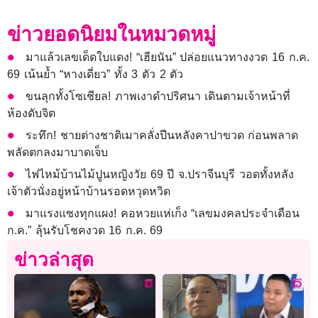
ข่าวยอดนิยมในหมวดหมู่
มาแล้วเลขเด็ดใบแดง! “เฮียนัน” ปล่อยแนวทางงวด 16 ก.ค.
69 เน้นย้ำ “หางเดี่ยว” ทั้ง 3 ตัว 2 ตัว
ขนลุกทั้งโซเชียล! ภาพเงาดำปริศนา เดินตามเจ้าหน้าที่
ห้องดับจิต
ระทึก! ชายต่างชาติเมาคลั่งปีนหลังคาปาขวด ก่อนพลาด
พลัดตกลงมาบาดเจ็บ
ไฟไหม้บ้านไม้ปูนหญิงวัย 69 ปี จ.ปราจีนบุรี วอดทั้งหลัง
เจ้าตัวนั่งอยู่หน้าบ้านรอดหวุดหวิด
มาแรงแซงทุกแผง! คอหวยแห่เก็ง “เลขมงคลประจำเดือน
ก.ค.” ลุ้นรับโชคงวด 16 ก.ค. 69
ข่าวล่าสุด