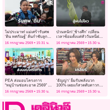
ไม่ประมาท! แม่เศร้ารับศพ
ป่วนหนัก! ‘ช้างศึก’ เปลี่ยน
‘ดิน ทศกัณฐ์’ ลั่นกำชับลูก
เวลาซ้อมตั้งแต่หัววันหนีฝน
ตลอดให้สังเกตทางหนีไฟ
ถล่ม
16 กรกฎาคม 2569
15:31 น.
16 กรกฎาคม 2569
15:30 น.
PEA ส่งมอบโครงการ
‘ธัญญ่า’ ยิ้มรับพลังบวก
“หมู่บ้านช่อสะอาด 2569” ณ
100% เผยแก้สวดดับดาวกาลี-
รร.บ้านซ่อง จ.เพชรบุรี
เสริมดาวศรี ตอบสถานะ
16 กรกฎาคม 2569
15:30 น.
16 กรกฎาคม 2569
15:30 น.
แหวนแต่งงานสุดพีค!