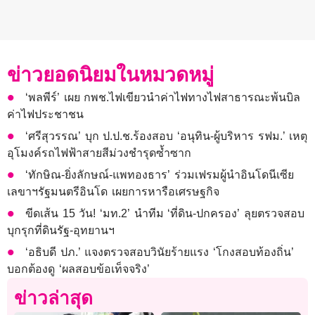
ข่าวยอดนิยมในหมวดหมู่
‘พลพีร์’ เผย กพช.ไฟเขียวนำค่าไฟทางไฟสาธารณะพ้นบิล
ค่าไฟประชาชน
‘ศรีสุวรรณ’ บุก ป.ป.ช.ร้องสอบ ‘อนุทิน-ผู้บริหาร รฟม.’ เหตุ
อุโมงค์รถไฟฟ้าสายสีม่วงชำรุดซ้ำซาก
‘ทักษิณ-ยิ่งลักษณ์-แพทองธาร’ ร่วมเฟรมผู้นำอินโดนีเซีย
เลขาฯรัฐมนตรีอินโด เผยการหารือเศรษฐกิจ
ขีดเส้น 15 วัน! ‘มท.2’ นำทีม ‘ที่ดิน-ปกครอง’ ลุยตรวจสอบ
บุกรุกที่ดินรัฐ-อุทยานฯ
‘อธิบดี ปภ.’ แจงตรวจสอบวินัยร้ายแรง ‘โกงสอบท้องถิ่น’
บอกต้องดู ‘ผลสอบข้อเท็จจริง’
ข่าวล่าสุด