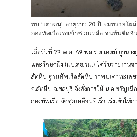
พบ “เต่าตนุ” อายุราว 20 ปี จมทรายโผล่
กองทัพเรือเร่งเข้าช่วยเหลือ จนพ้นขีดอั
เมื่อวันที่ 23 พ.ค. 69 พล.ร.ต.เอตม์ ยุวน
และรักษาฝั่ง (ผบ.สอ.รฝ.) ได้รับรายงานจ
สัตหีบ ฐานทัพเรือสัตหีบ ว่าพบเต่าทะเ
อ.สัตหีบ จ.ชลบุรี จึงสั่งการให้ น.อ.ขวัญเมื
กองทัพเรือ จัดชุดเคลื่อนที่เร็ว เร่งเข้าให