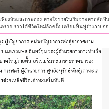
เพียงหัวและกระดอง หายใจรวยรินริมชายหาดสัตหีบ ก่
นตราย ราวได้ชีวิตใหม่อีกครั้ง เตรียมฟื้นฟูร่างกายก
างกูร ผู้บัญชาการ หน่วยบัญชาการต่อสู้อากาศยาน
าก น.อ.รวมพล อินทร์ชุม รองผู้อำนวยการการท่าเรือ
ลขนาดใหญ่เกยตื้น บริเวณริมทะเลชายหาดนารอง 
อง คเรศตรี ผู้อํานวยการ ศูนย์อนุรักษ์พันธุ์เต่าทะเล
้การช่วยเหลือชีวิตเต่าทะเลในทันที