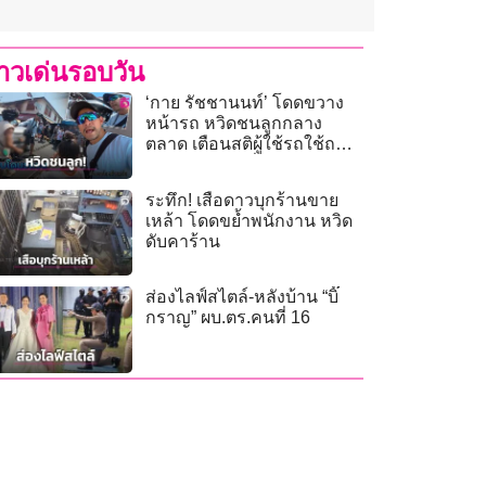
่าวเด่นรอบวัน
‘กาย รัชชานนท์’ โดดขวาง
หน้ารถ หวิดชนลูกกลาง
ตลาด เตือนสติผู้ใช้รถใช้ถนน
ในแหล่งท่องเที่ยว!
ระทึก! เสือดาวบุกร้านขาย
เหล้า โดดขย้ำพนักงาน หวิด
ดับคาร้าน
ส่องไลฟ์สไตล์-หลังบ้าน “บิ๊
กราญ” ผบ.ตร.คนที่ 16