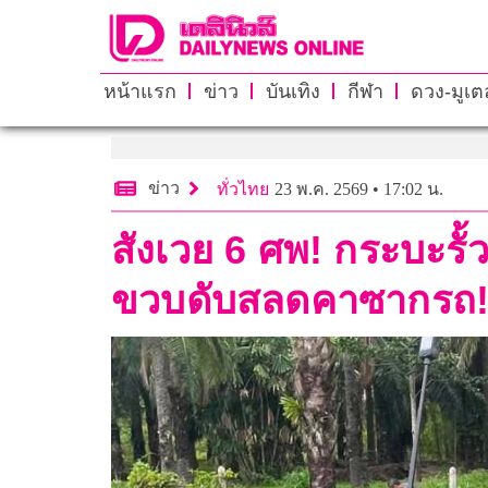
หน้าแรก
ข่าว
บันเทิง
กีฬา
ดวง-มูเตล
ข่าว
ทั่วไทย
23 พ.ค. 2569 • 17:02 น.
สังเวย 6 ศพ! กระบะรั
ขวบดับสลดคาซากรถ