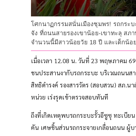
โศกนาฏกรรมสนั่นเมืองชุมพร! รถกระบะร
จัง ที่ถนนสายรองเขาน้อย-เขาทะลุ สภาพพ
จำนวนนี้มีสาวน้อยวัย 18 ปี และเด็กน้อ
เมื่อเวลา 12.08 น. วันที่ 23 พฤษภาคม 69
ชนประสานงากับรถกระบะ บริเวณถนนสายรอ
สิทธิดำรงค์ รองสารวัตร (สอบสวน) สภ.นา
หน่วย เร่งรุดเข้าตรวจสอบทันที
ถึงที่เกิดเหตุพบรถกระบะรั้วอีซูซุ ทะเบ
คัน เศษชิ้นส่วนรถกระจายเกลื่อนถนน ผู้