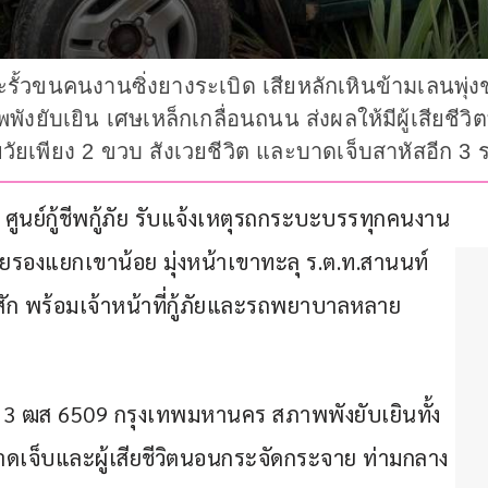
ั้วขนคนงานซิ่งยางระเบิด เสียหลักเหินข้ามเลนพุ
ังยับเยิน เศษเหล็กเกลื่อนถนน ส่งผลให้มีผู้เสียชีว
ยวัยเพียง 2 ขวบ สังเวยชีวิต และบาดเจ็บสาหัสอีก 3 
 ศูนย์กู้ชีพกู้ภัย รับแจ้งเหตุรถกระบะบรรทุกคนงาน
งแยกเขาน้อย มุ่งหน้าเขาทะลุ ร.ต.ท.สานนท์ 
สัก พร้อมเจ้าหน้าที่กู้ภัยและรถพยาบาลหลาย
ียน 3 ฒส 6509 กรุงเทพมหานคร สภาพพังยับเยินทั้ง
บาดเจ็บและผู้เสียชีวิตนอนกระจัดกระจาย ท่ามกลาง