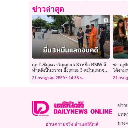
ข่าวล่าสุด
ญาติเชิญดวงวิญญาณ 3 เหยื่อ BMW จี้
ชาวอุท
ทำคดีเป็นธรรม อึ้งเสนอ 3 หมื่นแลกจบ
ได้งามพ
เรื่อง
21 กรกฎาคม 2569
14:38 น.
21 กรก
ข่าวเ
บทค
ดวง-
อ่านความจริง อ่านเดลินิวส์