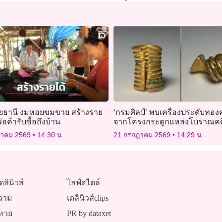
ัยธานี งมหอยขมขาย สร้างราย
‘กรมศิลป์’ พบเครื่องประดับทองค
่อค้ารับซื้อถึงบ้าน
จากโครงกระดูกแหล่งโบราณค
ยายทอง
ฎาคม 2569
14:30 น.
21 กรกฎาคม 2569
14:29 น.
ดลินิวส์
ไลฟ์สไตล์
วาม
เดลินิวส์clips
หวย
PR by dataxet