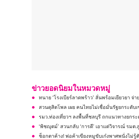
ข่าวยอดนิยมในหมวดหมู่
ทนาย ‘โรงเบียร์ลาดพร้าว’ ลั่นพร้อมเยียวยา จ
สวนดุสิตโพล เผย คนไทยไม่เชื่อมั่นรัฐยกระดับเซ
รมว.ท่องเที่ยวฯ ลงพื้นที่ชลบุรี ถกแนวทางยกระ
‘พิชญุตม์’ สวนกลับ ‘การดี’ เอาแต่วิจารณ์ รมต
ช็อกตาค้าง! พ่อค้าเขียงหมูขับเก๋งพาศพนั่งไม่รู