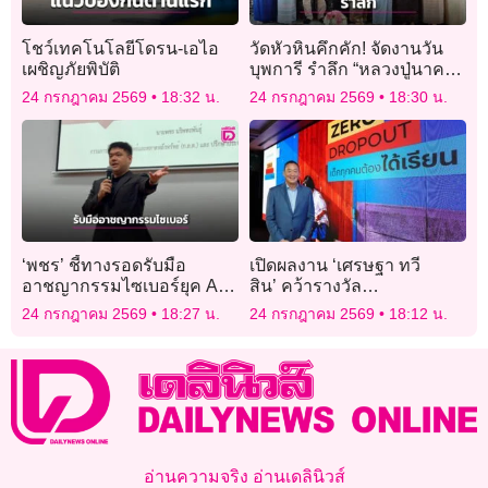
โชว์เทคโนโลยีโดรน-เอไอ
วัดหัวหินคึกคัก! จัดงานวัน
เผชิญภัยพิบัติ
บุพการี รำลึก “หลวงปู่นาค”
เกจิดังครบรอบ 92 ปี
24 กรกฎาคม 2569
18:32 น.
24 กรกฎาคม 2569
18:30 น.
‘พชร’ ชี้ทางรอดรับมือ
เปิดผลงาน ‘เศรษฐา ทวี
อาชญากรรมไซเบอร์ยุค AI
สิน’ คว้ารางวัล
ถอดบทเรียนปราบคอล
เกียรติยศ Thailand Zero
24 กรกฎาคม 2569
18:27 น.
24 กรกฎาคม 2569
18:12 น.
เซ็นเตอร์
Dropout
อ่านความจริง อ่านเดลินิวส์