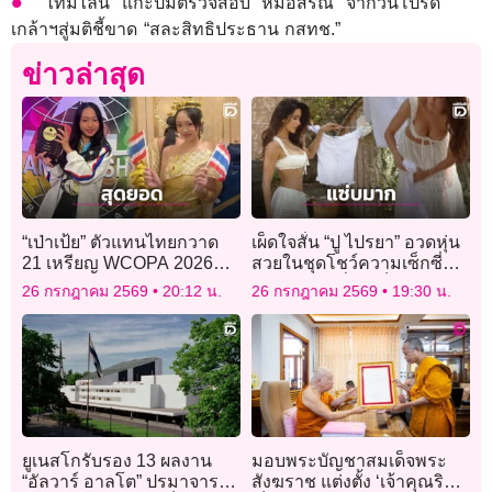
“ไทม์ไลน์” แกะปมตรวจสอบ “หมอสรณ” จากวันโปรด
เกล้าฯสู่มติชี้ขาด “สละสิทธิประธาน กสทช.”
ข่าวล่าสุด
“เป่าเป้ย” ตัวแทนไทยกวาด
เผ็ดใจสั่น “ปู ไปรยา” อวดหุ่น
21 เหรียญ WCOPA 2026
สวยในชุดโชว์ความเซ็กซี่
ร่วมวง 24K คว้าชัยบนเวที
ตากผ้าแบบที่ใครก็ต้องหยุด
26 กรกฎาคม 2569
20:12 น.
26 กรกฎาคม 2569
19:30 น.
โลกที่สหรัฐฯ
มอง!
ยูเนสโกรับรอง 13 ผลงาน
มอบพระบัญชาสมเด็จพระ
“อัลวาร์ อาลโต” ปรมาจารย์
สังฆราช แต่งตั้ง ‘เจ้าคุณริด’