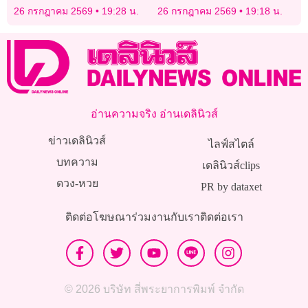
สถาปนิกฟินแลนด์ เป็นมรดก
เป็น ‘เจ้าคณะจังหวัด
26 กรกฎาคม 2569
19:28 น.
26 กรกฎาคม 2569
19:18 น.
โลก
นครสวรรค์’
อ่านความจริง อ่านเดลินิวส์
ข่าวเดลินิวส์
ไลฟ์สไตล์
บทความ
เดลินิวส์clips
ดวง-หวย
PR by dataxet
ติดต่อโฆษณา
ร่วมงานกับเรา
ติดต่อเรา
© 2026 บริษัท สี่พระยาการพิมพ์ จำกัด