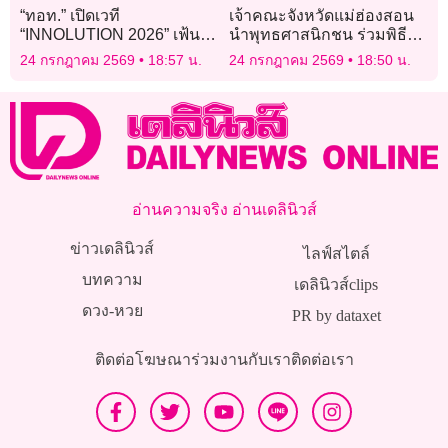
“ทอท.” เปิดเวที
เจ้าคณะจังหวัดแม่ฮ่องสอน
“INNOLUTION 2026” เฟ้นไอ
นำพุทธศาสนิกชน ร่วมพิธี
เดียพัฒนานวัตกรรม ยกระดับ
หล่อเทียนพรรษา
24 กรกฎาคม 2569
18:57 น.
24 กรกฎาคม 2569
18:50 น.
สนามบินไทย
อ่านความจริง อ่านเดลินิวส์
ข่าวเดลินิวส์
ไลฟ์สไตล์
บทความ
เดลินิวส์clips
ดวง-หวย
PR by dataxet
ติดต่อโฆษณา
ร่วมงานกับเรา
ติดต่อเรา