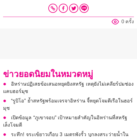
0 ครั้ง
ข่าวยอดนิยมในหมวดหมู่
อิหร่านปฏิเสธข้อเสนอหยุดยิงสหรัฐ เหตุยังไม่เคลียร์ปมช่อง
แคบฮอร์มุซ
“รูบิโอ” ย้ำสหรัฐพร้อมเจรจาอิหร่าน จี้หยุดโจมตีเรือในฮอร์
มุซ
เปิดข้อมูล “ภูเขาจอบ” เป้าหมายสำคัญในอิหร่านที่สหรัฐ
เล็งโจมตี
ระทึก! จระเข้ยาวเกือบ 3 เมตรพังรั้ว บุกลงสระว่ายน้ำใน