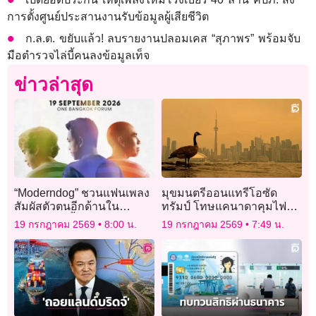
การตั้งศูนย์ประสานงานรับข้อมูลผู้เสียชีวิต
ก.ล.ต. ขยับแล้ว! ลบรายงานปลอมเคส “สุภาพร” พร้อมจับ
มือตำรวจไล่บี้คนลงข้อมูลเท็จ
ข่าวล่าสุด
“Moderndog” ชวนแฟนเพลง
มุขมนตรีออนแทรีโอซัด
สัมผัสตัวตนอีกด้านใน
ทรัมป์ โทษแคนาดาคุมไฟป่า
คอนเสิร์ตครั้งสำคัญ
ล้มเหลว “รับไม่ได้”
19 กรกฎาคม 2569
8:00 น.
19 กรกฎาคม 2569
7:49 น.