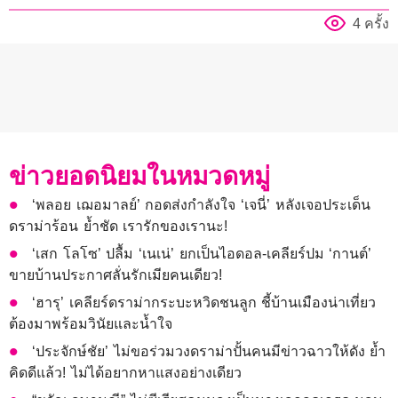
4 ครั้ง
ข่าวยอดนิยมในหมวดหมู่
‘พลอย เฌอมาลย์’ กอดส่งกำลังใจ ‘เจนี่’ หลังเจอประเด็น
ดราม่าร้อน ย้ำชัด เรารักของเรานะ!
‘เสก โลโซ’ ปลื้ม ‘เนเน่’ ยกเป็นไอดอล-เคลียร์ปม ‘กานต์’
ขายบ้านประกาศลั่นรักเมียคนเดียว!
‘ฮารุ’ เคลียร์ดราม่ากระบะหวิดชนลูก ชี้บ้านเมืองน่าเที่ยว
ต้องมาพร้อมวินัยและน้ำใจ
‘ประจักษ์ชัย’ ไม่ขอร่วมวงดราม่าปั้นคนมีข่าวฉาวให้ดัง ย้ำ
คิดดีแล้ว! ไม่ได้อยากหาแสงอย่างเดียว