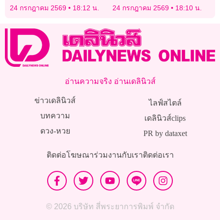
เกียรติยศ Thailand Zero
กุหลาบ” 2-0 ฟาดแชมป์ลูก
24 กรกฎาคม 2569
18:12 น.
24 กรกฎาคม 2569
18:10 น.
Dropout
หนัง “กรมพลศึกษา เดลินิวส์
คัพ 2026” 18 ปี ก
อ่านความจริง อ่านเดลินิวส์
ข่าวเดลินิวส์
ไลฟ์สไตล์
บทความ
เดลินิวส์clips
ดวง-หวย
PR by dataxet
ติดต่อโฆษณา
ร่วมงานกับเรา
ติดต่อเรา
© 2026 บริษัท สี่พระยาการพิมพ์ จำกัด