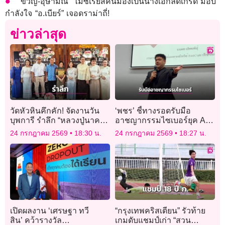
“ขวัญ-อุษามณี” ไม่ซีเรียสคนมองเป็นนางเอกลดเกรด มอบ
กำลังใจ “อ.เบียร์” เจอดราม่าถี่!
ข่าวล่าสุด
วัดหัวหินคึกคัก! จัดงานวัน
‘พชร’ ชี้ทางรอดรับมือ
บุพการี รำลึก “หลวงปู่นาค”
อาชญากรรมไซเบอร์ยุค AI
เกจิดังครบรอบ 92 ปี
ถอดบทเรียนปราบคอล
24 กรกฎาคม 2569
18:30 น.
24 กรกฎาคม 2569
18:27 น.
เซ็นเตอร์
เปิดผลงาน ‘เศรษฐา ทวี
“กรุงเทพคริสเตียน” รัวท้าย
สิน’ คว้ารางวัล
เกมดับแชมป์เก่า “สวน