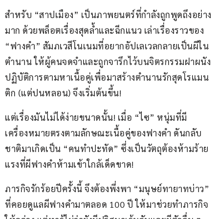
​สำหรับ “สาปเมือง” เป็นภาพยนตร์ที่กำลังถูกพูดถึงอย่าง
มาก ด้วยพล็อตเรื่องสุดล้ำและฉีกแนว เล่าเรื่องราวของ 
“ฟางคำ” สัมภเวสีโนเนมที่อยากอัปเลเวลกลายเป็นผีใน
ตำนาน ให้ผู้คนจดจำและถูกจารึกไว้บนจิตรกรรมฝาผนัง 
ปฏิบัติการตามหาเนื้อคู่เพื่อมาสร้างตำนานรักสุดโรแมน
ติก (แต่ปนหลอน) จึงเริ่มต้นขึ้น!
​แต่เรื่องมันไม่ได้ง่ายขนาดนั้น! เมื่อ “ไซ” หนุ่มที่มี
เครื่องหมายตรงตามลักษณะเนื้อคู่ของฟางคำ ดันกลับ
ชาติมาเกิดเป็น “คนทำปะทัด” ซึ่งเป็นวัตถุต้องห้ามร้าย
แรงที่ผีฟางคำห้ามเข้าใกล้เด็ดขาด!
​ภารกิจรักร้อยปีครั้งนี้ จึงต้องพึ่งพา “มนุษย์ทายาทบ่าว” 
ที่คอยดูแลผีฟางคำมาตลอด 100 ปี ให้มาช่วยทำภารกิจ