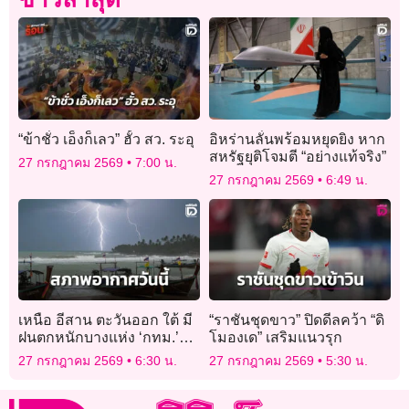
“ข้าชั่ว เอ็งก็เลว” ฮั้ว สว. ระอุ
อิหร่านลั่นพร้อมหยุดยิง หาก
สหรัฐยุติโจมตี “อย่างแท้จริง”
27 กรกฎาคม 2569
7:00 น.
27 กรกฎาคม 2569
6:49 น.
เหนือ อีสาน ตะวันออก ใต้ มี
“ราชันชุดขาว” ปิดดีลคว้า “ดิ
ฝนตกหนักบางแห่ง ‘กทม.’
โมองเด” เสริมแนวรุก
ฝนฟ้าคะนอง ร้อยละ 40 ของ
27 กรกฎาคม 2569
6:30 น.
27 กรกฎาคม 2569
5:30 น.
พื้นที่