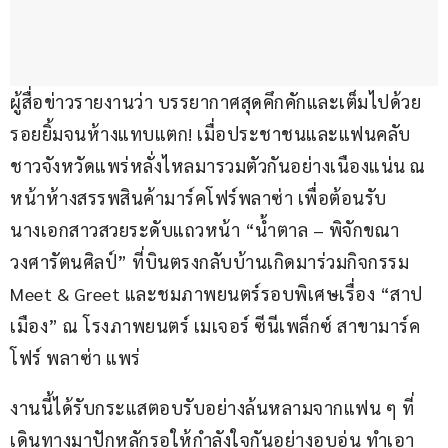
ผู้สื่อข่าวรายงานว่า บรรยากาศสุดคึกคักและเต็มไปด้วย
รอยยิ้มจนห้างแทบแตก! เมื่อประชาชนและแฟนคลับ
ชาวจังหวัดแพร่หลั่งไหลมารวมตัวกันอย่างเนืองแน่น ณ 
หน้าห้างสรรพสินค้ามาร์คโฟร์พลาซ่า เพื่อต้อนรับ
นางเอกสาวสวยระดับแถวหน้า “น้ำตาล – พิจักขณา 
วงศารัตนศิลป์” ที่บินตรงกลับบ้านเกิดมาร่วมกิจกรรม 
Meet & Greet และชมภาพยนตร์รอบพิเศษเรื่อง “สาป
เมือง” ณ โรงภาพยนตร์ เมเจอร์ ซีนีเพล็กซ์ สาขามาร์ค
โฟร์ พลาซ่า แพร่
​งานนี้ได้รับกระแสตอบรับอย่างล้นหลามจากแฟน ๆ ที่
เดินทางมาปักหลักรอให้กำลังใจกันอย่างอบอุ่น ทำเอา