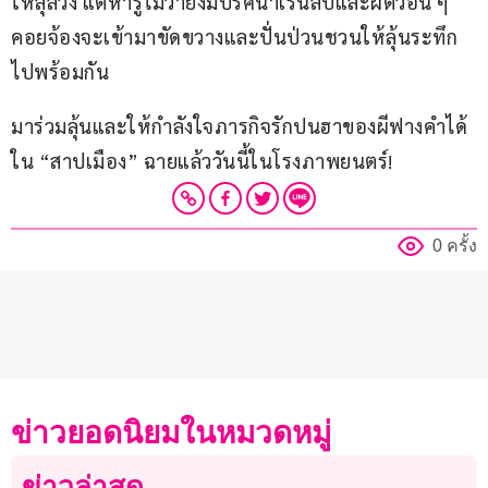
ให้ลุล่วง แต่หารู้ไม่ว่ายังมีปริศนาเร้นลับและผีตัวอื่น ๆ 
คอยจ้องจะเข้ามาขัดขวางและปั่นป่วนชวนให้ลุ้นระทึก
ไปพร้อมกัน
​มาร่วมลุ้นและให้กำลังใจภารกิจรักปนฮาของผีฟางคำได้
ใน “สาปเมือง” ฉายแล้ววันนี้ในโรงภาพยนตร์!
0 ครั้ง
ข่าวยอดนิยมในหมวดหมู่
ข่าวล่าสุด