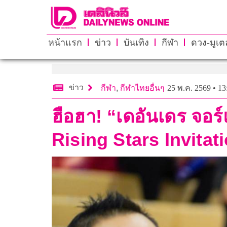
หน้าแรก
ข่าว
บันเทิง
กีฬา
ดวง-มูเตล
ข่าว
กีฬา
,
กีฬาไทยอื่นๆ
25 พ.ค. 2569 • 13
ฮือฮา! “เดอันเดร จอ
Rising Stars Invita