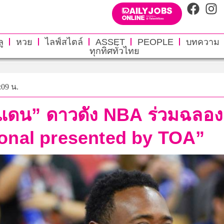
ู
หวย
ไลฟ์สไตล์
ASSET
PEOPLE
บทความ
ทุกทิศทั่วไทย
:09 น.
ร์แดน” ดาวดัง NBA ร่วมฉลอ
tional presented by TOA”