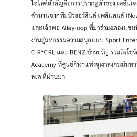
ไฮไลต์สำคัญคือการปรากฏตัวของ เดอันเด
ตำนานจากทีมนิวออร์ลีนส์ เพลิแคนส์ (Ne
และเจ้าพ่อ Alley-oop ที่มาร่วมฉลองแช
งานสู่มหกรรมความสนุกแบบ Sport Enterta
CIR*CRL และ BENZ ข้าวขวัญ รวมถึงโชว
Academy ที่ศูนย์กีฬาแห่งจุฬาลงกรณ์มหาว
พ.ค.ที่ผ่านมา