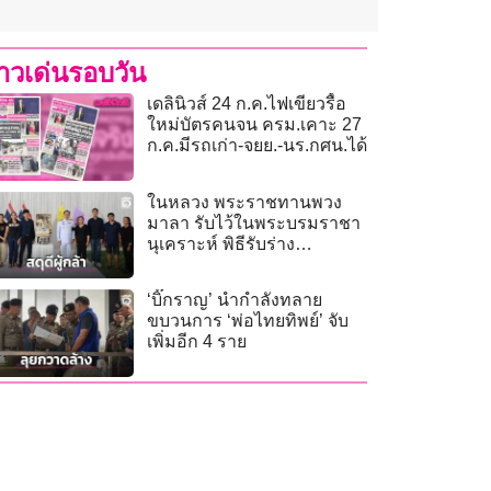
่าวเด่นรอบวัน
เดลินิวส์ 24 ก.ค.ไฟเขียวรื้อ
ใหม่บัตรคนจน ครม.เคาะ 27
ก.ค.มีรถเก่า-จยย.-นร.กศน.ได้
ในหลวง พระราชทานพวง
มาลา รับไว้ในพระบรมราชา
นุเคราะห์ พิธีรับร่าง
‘จ.ส.อ.ธีระยุทธ’ ทหารกล้า
นราธิวาส
‘บิ๊กราญ’ นำกำลังทลาย
ขบวนการ ‘พ่อไทยทิพย์’ จับ
เพิ่มอีก 4 ราย