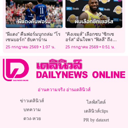
“ผีแดง” คืนฟอร์มบุกถล่ม “โร
“คิงเจมส์” เลือกซบ “ซิกเซ
เซนบอร์ก” ยับคาบ้าน
อร์ส” มั่นใจพา “ฟิลลี” ถึง
แชมป์ชัวร์
25 กรกฎาคม 2569
1:07 น.
25 กรกฎาคม 2569
0:51 น.
อ่านความจริง อ่านเดลินิวส์
ข่าวเดลินิวส์
ไลฟ์สไตล์
บทความ
เดลินิวส์clips
ดวง-หวย
PR by dataxet