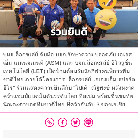
บมจ.ล็อกซเล่ย์ จับมือ บจก.รักษาความปลอดภัย เอเอส
เอ็ม แมเนจเมนท์ (ASM) และ บจก.ล็อกซเล่ย์ อีโวลูชั่น
เทคโนโลยี (LET) เปิดบ้านต้อนรับนักกีฬาคนพิการทีม
ชาติไทย ภายใต้โครงการ "ล็อกซเล่ย์-เอเอสเอ็ม สปอร์ต
ฮีโร่" ร่วมแสดงความยินดีกับ "โปเต้" ณัฐพงษ์ หลังผงาด
คว้าแชมป์แบดมินตันระดับโลก ที่สเปน พร้อมชื่นชมทัพ
นักเตะตาบอดทีมชาติไทย ที่คว้าอันดับ 3 ของเอเชีย