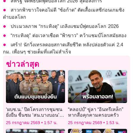
สหรัฐ จัดพิธีปิดฟุตบอลโลก 2026 สุดอลังการ
สาวกฟ้าขาวใจคอไม่ดี “ซ้อก้าด” ตัดเสื้อเมสซีก่อนเกมชิง
ดำบอลโลก
ประมวลภาพ “กระทิงดุ” เถลิงแชมป์ฟุตบอลโลก 2026
“กระทิงดุ” ต่อเวลาเชือด “ฟ้าขาว” คว้าแชมป์โลกสมัยสอง
เศร้า! นักวิ่งเทรลดอยสกาดเสียชีวิต หลังปล่อยตัวแค่ 2.4
กม. เพื่อนๆ ช่วยเต็มที่แต่ไม่สำเร็จ
ข่าวล่าสุด
‘ผบช.น.’ ปิดโครงการชุมชน
“คลอปป์” ขู่ลา “อินทรีเหล็ก”
ยั่งยืน ชื่นชม ‘สน.บางบอน’
หากสื่อคุกคามครอบครัว
ต้นแบบชุมชนปลอดยาเสพติด
25 กรกฎาคม 2569
1:57 น.
25 กรกฎาคม 2569
1:53 น.