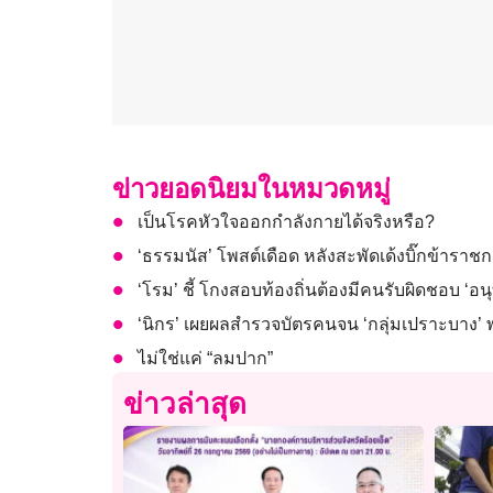
ข่าวยอดนิยมในหมวดหมู่
เป็นโรคหัวใจออกกำลังกายได้จริงหรือ?
‘ธรรมนัส’ โพสต์เดือด หลังสะพัดเด้งบิ๊กข้ารา
‘โรม’ ชี้ โกงสอบท้องถิ่นต้องมีคนรับผิดชอบ ‘อ
‘นิกร’ เผยผลสำรวจบัตรคนจน ‘กลุ่มเปราะบาง’
ไม่ใช่แค่ “ลมปาก”
ข่าวล่าสุด