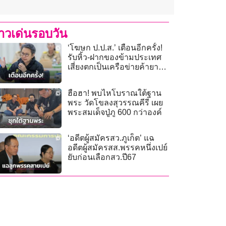
่าวเด่นรอบวัน
‘โฆษก ป.ป.ส.’ เตือนอีกครั้ง!
รับหิ้ว-ฝากของข้ามประเทศ
เสี่ยงตกเป็นเครือข่ายค้ายา
เสพติดข้ามชาติ
ฮือฮา! พบไหโบราณใต้ฐาน
พระ วัดโขลงสุวรรณคีรี เผย
พระสมเด็จปู่ภู 600 กว่าองค์
‘อดีตผู้สมัครสว.ภูเก็ต’ แฉ
อดีตผู้สมัครสส.พรรคหนึ่งเปย์
ยับก่อนเลือกสว.ปี67