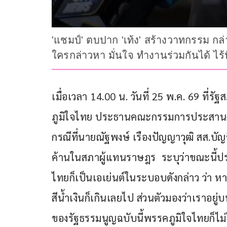
'แชมป์' ตบปาก 'เท้ง' สร้างวาทกรรม กล่า
ใครกล่าวหา มั่นใจ ทำงานร่วมกันได้ ไร
เมื่อเวลา 14.00 น. วันที่ 25 พ.ค. 69 ที่
ภูมิใจไทย ประธานคณะกรรมการประสานงาน
กรณีที่นายณัฐพงษ์ เรืองปัญญาวุฒิ สส.บั
ค้านในสภาผู้แทนราษฎร  ระบุว่าขณะนี้ป
ไทยก็เป็นเอเย่นต์ในระบอบดังกล่าว ว่า 
สีน้ำเงินก็เกินเลยไป ส่วนตัวมองว่าเราอยู
ของรัฐธรรมนูญฉบับนี้พรรคภูมิใจไทยก็ไม่ใช