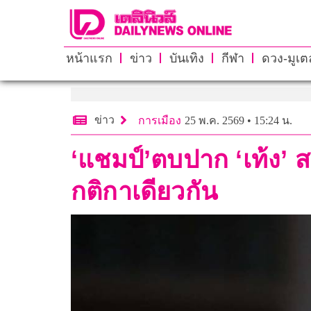
หน้าแรก
ข่าว
บันเทิง
กีฬา
ดวง-มูเตล
ข่าว
การเมือง
25 พ.ค. 2569 • 15:24 น.
‘แชมป์’ตบปาก ‘เท้ง’ ส
กติกาเดียวกัน