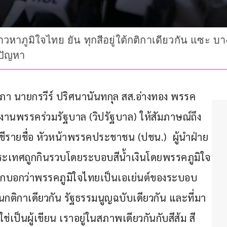
วหาภูมิใจไทย ยัน ทุกสีอยู่ใต้กติกาเดียวกัน แซะ บา
้ปัญหา
รัฐสภา นายกรวีร์ ปริศนานันทกุล สส.อ่างทอง พรรค
พรรคร่วมรัฐบาล (วิปรัฐบาล) ให้สัมภาษณ์ถึง
ญชีรายชื่อ หัวหน้าพรรคประชาชน (ปชน.)  ผู้นำฝ่าย
ระเทศถูกกินรวบโดยระบอบสีน้ำเงินโดยพรรคภูมิใจ
หากบอกว่าพรรคภูมิใจไทยเป็นเอเย่นต์ของระบอบ
่บนกติกาเดียวกัน รัฐธรรมนูญฉบับเดียวกัน และที่มา
่เป็นผู้เขียน เราอยู่ในสภาพเดียวกันกับสีส้ม สี