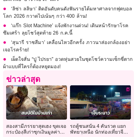
‘ลิซ่า ลลิษา’ ติดอันดับคนดังฟันรายได้มหาศาลจากฟุตบอล
โลก 2026 กวาดไปเน้นๆ กว่า 400 ล้าน!
‘แก๊ก Slot Machine’ แจ้งพักงานด่วน! เดินหน้ารักษาโรค
ซึมเศร้า ลุยโชว์สุดท้าย 26 ก.ค.นี้
‘สุนารี ราชสีมา’ เคลื่อนไหวอีกครั้ง ภาวนาส่องกล้องอย่า
เจอโรคร้าย!
เผ็ดใจสั่น “ปู ไปรยา” อวดหุ่นสวยในชุดโชว์ความเซ็กซี่ตาก
ผ้าแบบที่ใครก็ต้องหยุดมอง!
ข่าวล่าสุด
สองสามีภรรยาสุดเฮง ขุดเจอ
รถตู้ชนสนั่น 4 คันรวด แยก
กระป๋องสีเก่าซุกเงินมูลค่า
พัทยาเหนือ นักท่องเที่ยวจีน-