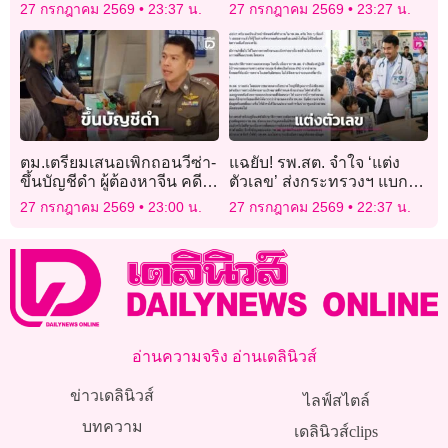
เฉียดครึ่งแสน
ดูไบเจ็บระนาว
27 กรกฎาคม 2569
23:37 น.
27 กรกฎาคม 2569
23:27 น.
ตม.เตรียมเสนอเพิกถอนวีซ่า-
แฉยับ! รพ.สต. จำใจ ‘แต่ง
ขึ้นบัญชีดำ ผู้ต้องหาจีน คดี
ตัวเลข’ ส่งกระทรวงฯ แบก
โรงแรมทุนสีเทา
KPI ไม่ไหว โดนขู่ตัดงบ!
27 กรกฎาคม 2569
23:00 น.
27 กรกฎาคม 2569
22:37 น.
อ่านความจริง อ่านเดลินิวส์
ข่าวเดลินิวส์
ไลฟ์สไตล์
บทความ
เดลินิวส์clips