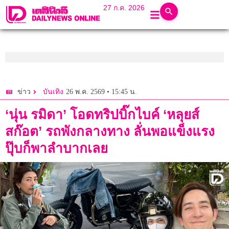
27 ก.ค. 2026
26 พ.ค. 2569 • 15:45 น.
ข่าว
บันเทิง
‘นุ่น รมิดา’ โอดทริปบิ๊กไบค์ ‘หลุยส์
สก๊อต’ รถพังกลางทาง ลั่นพอแข็งแรง
ปุ๊บก็พาลำบากเลย