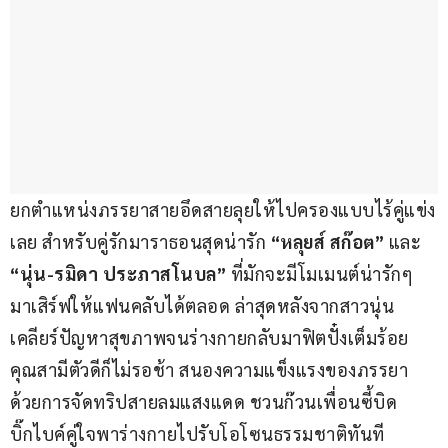
ยกตำแหน่งภรรยาสายอึดสายลุยให้ไปครองแบบไร้คู่แข่ง
เลย สำหรับคู่รักมาราธอนสุดน่ารัก 
“หลุยส์ สก๊อต”
 และ 
“นุ่น-รมิดา ประภาสโนบล”
 ที่มักจะมีโมเมนต์น่ารักๆ 
มาเสิร์ฟให้แฟนคลับได้ตลอด ล่าสุดหลังจากสาวนุ่น
เคลียร์ปัญหาสุขภาพจนร่างกายกลับมาฟิตปั๋งเต็มร้อย 
คุณสามีตัวดีก็ไม่รอช้า สนองความแข็งแรงของภรรยา
ด้วยการจัดทริปสายลมแสงแดด ชวนก๊วนเพื่อนซี้บิด
บิ๊กไบค์คู่ใจพาร่างกายไปรับโอโซนธรรมชาติทันที