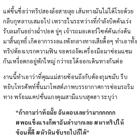
แต่ขึ้นชื่อว่าทริปสองล้อสายลุย เส้นทางมันไม่ได้โรยด้วย
กลีบกุหลาบเสมอไป เพราะในระหว่างที่กำลังบิดคันเร่ง
รับลมกันอย่างฉ่ำปอด จู่ๆ เจ้ารถมอเตอร์ไซค์คันเก่งดัน
มาสิ้นฤทธิ์ เกิดอาการงอแงพังกลางทางเสียดื้อๆ ทำเอาทั้ง
ทริปต้องเบรกความฟิน จอดรถงัดเครื่องมือมาซ่อมแซม
กันเหงื่อตกอยู่พักใหญ่ กว่าจะได้ออกเดินทางกันต่อ
งานนี้ทำเอาว่าที่คุณแม่สายซ้อนถึงกับต้องกุมขมับ รีบ
หยิบโทรศัพท์ขึ้นมาโพสต์ภาพบรรยากาศการซ่อมรถริม
ทาง พร้อมแคปชั่นแกงคุณสามีแบบสุดฮา ระบุว่า
“ถ้าถามว่าท้อมั้ย ฉันตอบเลยว่ามากกกกก 
#พอแข็งแรงก็พาฉันลำบากเลย #หาทริปให้
ซ้อนดี๊ดี
#หัวหินขับรถไปก็ได้”