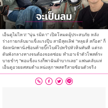
เอ็นดูไม่ไหว! "นุ่น รมิดา" เปิดโหมดผู้ประสบภัย หลัง
ร่างกายกลับมาแข็งแรงปุ๊บ สามีสุดเลิฟ "หลุยส์ สก๊อต" ก็
จัดหนักพานั่งซ้อนท้ายบิ๊กไบค์ไปทริปหัวหินทันที แต่รถ
ดันพังกลางทางจนต้องจอดซ่อม ทำเอาเจ้าตัวโพสต์ระ
บายขำๆ "พอแข็งแรงก็พาฉันลำบากเลย" แฟนคลับแห่
เอ็นดูอวยยศสมตำแหน่งสุภาพสตรีสายซ้อนตัวจริง