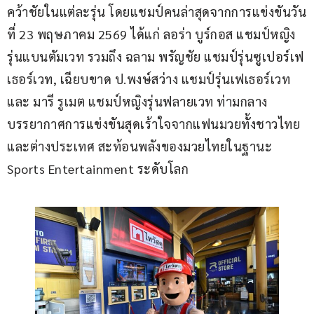
คว้าชัยในแต่ละรุ่น โดยแชมป์คนล่าสุดจากการแข่งขันวัน
ที่ 23 พฤษภาคม 2569 ได้แก่ ลอร่า บูร์กอส แชมป์หญิง
รุ่นแบนตัมเวท รวมถึง ฉลาม พรัญชัย แชมป์รุ่นซูเปอร์เฟ
เธอร์เวท, เฉียบขาด ป.พงษ์สว่าง แชมป์รุ่นเฟเธอร์เวท 
และ มารี รูเมต แชมป์หญิงรุ่นฟลายเวท ท่ามกลาง
บรรยากาศการแข่งขันสุดเร้าใจจากแฟนมวยทั้งชาวไทย
และต่างประเทศ สะท้อนพลังของมวยไทยในฐานะ 
Sports Entertainment ระดับโลก