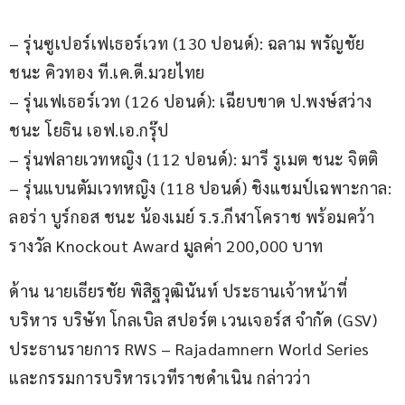
– รุ่นซูเปอร์เฟเธอร์เวท (130 ปอนด์): ฉลาม พรัญชัย 
ชนะ คิวทอง ที.เค.ดี.มวยไทย
– รุ่นเฟเธอร์เวท (126 ปอนด์): เฉียบขาด ป.พงษ์สว่าง 
ชนะ โยธิน เอฟ.เอ.กรุ๊ป
– รุ่นฟลายเวทหญิง (112 ปอนด์): มารี รูเมต ชนะ จิตติ
– รุ่นแบนตัมเวทหญิง (118 ปอนด์) ชิงแชมป์เฉพาะกาล: 
ลอร่า บูร์กอส ชนะ น้องเมย์ ร.ร.กีฬาโคราช พร้อมคว้า
รางวัล Knockout Award มูลค่า 200,000 บาท
ด้าน นายเธียรชัย พิสิฐวุฒินันท์ ประธานเจ้าหน้าที่
บริหาร บริษัท โกลเบิล สปอร์ต เวนเจอร์ส จำกัด (GSV) 
ประธานรายการ RWS – Rajadamnern World Series 
และกรรมการบริหารเวทีราชดำเนิน กล่าวว่า