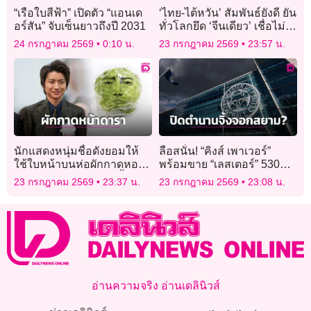
“เรือใบสีฟ้า” เปิดตัว “แอนเด
‘ไทย-ไต้หวัน’ สัมพันธ์ยังดี ยัน
อร์สัน” จับเซ็นยาวถึงปี 2031
ทั่วโลกยึด ‘จีนเดียว’ เชื่อไม่
กระทบฟรีวีซ่า
24 กรกฎาคม 2569
0:10 น.
23 กรกฎาคม 2569
23:57 น.
นักแสดงหนุ่มชื่อดังยอมให้
ลือสนั่น! “คิงส์ เพาเวอร์”
ใช้ใบหน้าบนห่อผักกาดหอม
พร้อมขาย “เลสเตอร์” 530
หวังแก้ปัญหาผักเหลือทิ้ง
ล้านปอนด์
23 กรกฎาคม 2569
23:37 น.
23 กรกฎาคม 2569
23:08 น.
อ่านความจริง อ่านเดลินิวส์