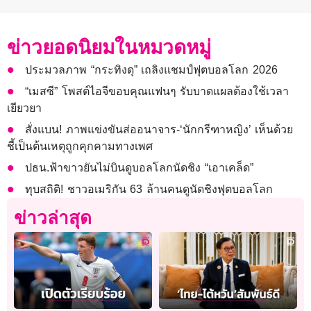
ข่าวยอดนิยมในหมวดหมู่
ประมวลภาพ “กระทิงดุ” เถลิงแชมป์ฟุตบอลโลก 2026
“เมสซี” โพสต์ไอจีขอบคุณแฟนๆ รับบาดแผลต้องใช้เวลา
เยียวยา
สั่งแบน! ภาพแข่งขันส่ออนาจาร-‘นักกรีฑาหญิง’ เห็นด้วย
ชี้เป็นต้นเหตุถูกคุกคามทางเพศ
ปธน.ฟ้าขาวยันไม่บินดูบอลโลกนัดชิง “เอาเคล็ด”
ทุบสถิติ! ชาวอเมริกัน 63 ล้านคนดูนัดชิงฟุตบอลโลก
ข่าวล่าสุด