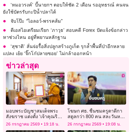
‘หมอวรงค์’ บี้นายกฯ ตอบให้ชัด 2 เดือน รออุทธรณ์ คนจน
ยังใช้บัตรรับกะปิน้ำปลาได้
จับโป๊ะ “ไอลอว์-พรรคส้ม”
ดีเอสไอเตรียมเรียก ‘ภาวุธ’ สอบคดี Forex ปัดแจ้งข้อกล่าว
หาช่วงไหน อยู่ที่พยานหลักฐาน
‘สุชาติ’ ลั่นจ่อรื้อสิ่งปลูกสร้างภูเก็ต รุกล้ำพื้นที่ป่าอีกหลาย
แปลง เย้ย ‘จิ๊กโก๋ปลายซอย’ ไม่กล้าออกหน้า
ข่าวล่าสุด
มอบพระบัญชาสมเด็จพระ
โฆษก ศธ. ชื่นชมครูตาดีกา
สังฆราช แต่งตั้ง ‘เจ้าคุณริด’
สตูลกว่า 800 คน สละวันหยุด
เป็น ‘เจ้าคณะจังหวัด
พัฒนาตนเอง หนุนลดภาระ
26 กรกฎาคม 2569
19:18 น.
26 กรกฎาคม 2569
19:08 น.
นครสวรรค์’
ครู