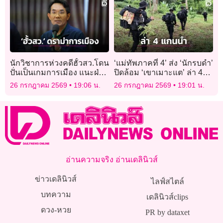
นักวิชาการห่วงคดีฮั้วสว.โดน
‘แม่ทัพภาคที่ 4’ ส่ง ‘นักรบดำ’
ปั่นเป็นเกมการเมือง แนะฝ่าย
ปิดล้อม ‘เขาเมาะแต’ ล่า 4
ตรวจสอบใช้มาตรฐานเดียว
แกนนำ ‘โจรใต้’
26 กรกฎาคม 2569
19:06 น.
26 กรกฎาคม 2569
19:01 น.
อ่านความจริง อ่านเดลินิวส์
ข่าวเดลินิวส์
ไลฟ์สไตล์
บทความ
เดลินิวส์clips
ดวง-หวย
PR by dataxet