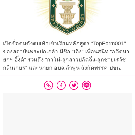
เปิดชื่อคนดังตบเท้าเข้าเรียนหลักสูตร “TopForm001”
ของสถาบันพระปกเกล้า มีชื่อ “เอิง” เพื่อนสนิท “อดีตนา
ยกฯ อิ๊งค์” รวมถึง “กาโม่-ลูกสาวปลัดฉิ่ง-ลูกชายเรวัช
กลิ่นเกษร” และนายก อบจ.ลำพูน สังกัดพรรค ปชน.