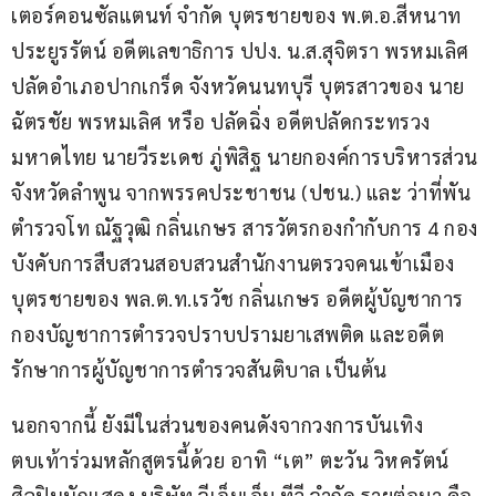
เตอร์คอนซัลแตนท์ จำกัด บุตรชายของ พ.ต.อ.สีหนาท 
ประยูรรัตน์ อดีตเลขาธิการ ปปง. น.ส.สุจิตรา พรหมเลิศ 
ปลัดอำเภอปากเกร็ด จังหวัดนนทบุรี บุตรสาวของ นาย
ฉัตรชัย พรหมเลิศ หรือ ปลัดฉิ่ง อดีตปลัดกระทรวง
มหาดไทย นายวีระเดช ภู่พิสิฐ นายกองค์การบริหารส่วน
จังหวัดลำพูน จากพรรคประชาชน (ปชน.) และ ว่าที่พัน
ตำรวจโท ณัฐวุฒิ กลิ่นเกษร สารวัตรกองกำกับการ 4 กอง
บังคับการสืบสวนสอบสวนสำนักงานตรวจคนเข้าเมือง 
บุตรชายของ พล.ต.ท.เรวัช กลิ่นเกษร อดีตผู้บัญชาการ
กองบัญชาการตำรวจปราบปรามยาเสพติด และอดีต
รักษาการผู้บัญชาการตำรวจสันติบาล เป็นต้น
นอกจากนี้ ยังมีในส่วนของคนดังจากวงการบันเทิง 
ตบเท้าร่วมหลักสูตรนี้ด้วย อาทิ “เต” ตะวัน วิหครัตน์ 
ศิลปินนักแสดง บริษัท จีเอ็มเอ็ม ทีวี จำกัด รายต่อมา คือ 