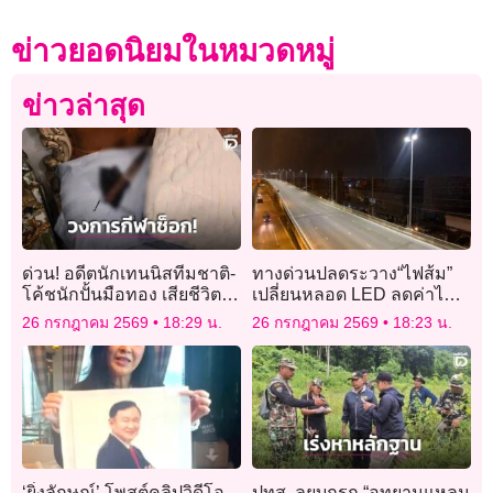
ข่าวยอดนิยมในหมวดหมู่
ข่าวล่าสุด
ด่วน! อดีตนักเทนนิสทีมชาติ-
ทางด่วนปลดระวาง“ไฟส้ม”
โค้ชนักปั้นมือทอง เสียชีวิต
เปลี่ยนหลอด LED ลดค่าไฟ
ในบ้านพัก เจอมีดตกอยู่หัว
75 ล้าน/ปี
26 กรกฎาคม 2569
18:29 น.
26 กรกฎาคม 2569
18:23 น.
เตียง
‘ยิ่งลักษณ์’ โพสต์คลิปวิดีโอ
ปทส. ลุยบุกรุก “อุทยานแหลม