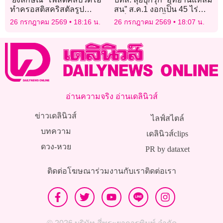
ทำครอสติสคริสตัลรูป
สน” ส.ค.1 งอกเป็น 45 ไร่
‘ทักษิณ’ พร้อมอวยพรวันเกิด
เปลี่ยนมือ 5 ครั้ง ตกอยู่ในมือ
26 กรกฎาคม 2569
18:16 น.
26 กรกฎาคม 2569
18:07 น.
ซึ้ง
นายทุน
อ่านความจริง อ่านเดลินิวส์
ข่าวเดลินิวส์
ไลฟ์สไตล์
บทความ
เดลินิวส์clips
ดวง-หวย
PR by dataxet
ติดต่อโฆษณา
ร่วมงานกับเรา
ติดต่อเรา