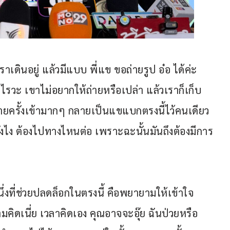
ราเดินอยู่ แล้วมีแบบ พี่แข ขอถ่ายรูป อ๋อ ได้ค่ะ 
ะไรวะ เขาไม่อยากให้ถ่ายหรือเปล่า แล้วเราก็เก็บ
ายครั้งเข้ามากๆ กลายเป็นแขแบกตรงนี้ไว้คนเดียว 
ยังไง ต้องไปทางไหนต่อ เพราะฉะนั้นมันถึงต้องมีการ
ึ่งที่ช่วยปลดล็อกในตรงนี้ คือพยายามให้เข้าใจ 
มคิดเนี่ย เวลาคิดเอง คุณอาจจะอุ๊ย ฉันป่วยหรือ