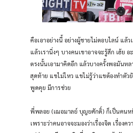
คือเอาอย่างนี้ อย่างผู้ชายไม่ตอบไลน์ แล้วเ
แล้วเรานิ่งๆ บางคนเขาอาจจะรู้สึก เฮ้ย อ
ตรงนั้นเอามาคิดอีก แล้วบางครั้งพอมันหล
สุดท้าย แขไม่ไหว แขไม่รู้ว่าแขต้องทำตัว
พูดคุย มีการช่วย
พี่พลอย (เฌอมาลย์ บุญยศักดิ์) ก็เป็นคนหน
เพราะว่าคนอาจจะมองว่าเรื่องจิต เรื่องควา