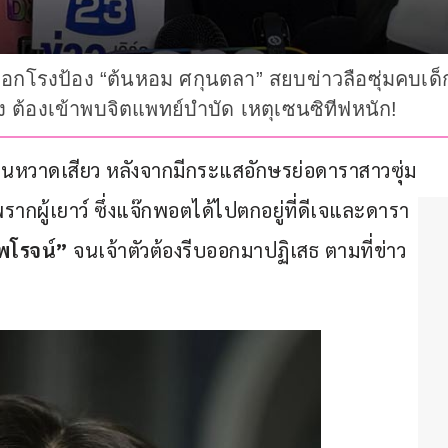
” ออกโรงป้อง “ต้นหอม ศกุนตลา” สยบข่าวลือซุ่มคบเด็ก
 ต้องเข้าพบจิตแพทย์บำบัด เหตุเซนซิทีฟหนัก!
หวาดเสียว หลังจากมีกระแสอักษรย่อดาราสาวซุ่ม
รากผู้เยาว์ ซึ่งแจ๊กพอตได้ไปตกอยู่ที่ดีเจและดารา
พโรจน์” 
จนเจ้าตัวต้องรีบออกมาปฏิเสธ ตามที่ข่าว