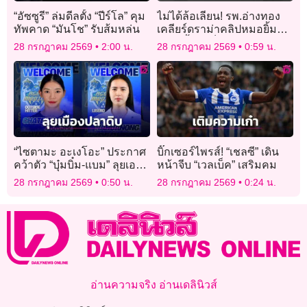
“อัซซูรี” ล่มดีลตั้ง “ปีร์โล” คุม
ไม่ได้ล้อเลียน! รพ.อ่างทอง
ทัพคาด “มันโช” รับส้มหล่น
เคลียร์ดราม่าคลิปหมอยิ้ม
แถลงย้ำแค่ช็อกคำถามนัก
28 กรกฎาคม 2569
2:00 น.
28 กรกฎาคม 2569
0:59 น.
ข่าว
“ไซตามะ อะเงโอะ” ประกาศ
บิ๊กเซอร์ไพรส์! “เชลซี” เดิน
คว้าตัว “บุ๋มบิ๋ม-แบม” ลุยเอ
หน้าจีบ “เวลเบ็ค” เสริมคม
สวี.ลีก
28 กรกฎาคม 2569
0:50 น.
28 กรกฎาคม 2569
0:24 น.
อ่านความจริง อ่านเดลินิวส์