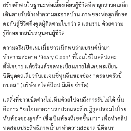
สร้างตัวตนในฐานะพ่อเลี้ยงเดี่ยวสู้ชีวิตที่พาลูกสาวคนเล็ก
เดินสายรับจ้างทำความสะอาดบ้าน ภาพของพ่อลูกที่กอด
คอกันสู้ชีวิตดึงดูดผู้ติดตามไปกว่า 9 แสนราย ด้วยความ
รู้สึกอยากสนับสนุนคนสู้ชีวิต
ความจริงเปิดเผยเมื่อชาวเน็ตพบว่าแบรนด์น้ำยา
ทำความสะอาด ‘Beary Clean’ ที่โอมใช้ในคลิปและ
ตั้งใจขาย แท้จริงแล้วจดทะเบียนภายใต้เลขทะเบียน
นิติบุคคลเดียวกับเอเจนซี่ทุนจีนของช่อง “ครอบครัวบิ๊
กบอส” (บริษัท สไตล์ป๊อป มีเดีย จำกัด)
แต่สิ่งที่ชาวเน็ตต่างไม่เห็นด้วยไปจนถึงการรับไม่ได้ นั่น
คือการ “จงใจเอาคราบสกปรกและสิ่งปฏิกูลปลอมไปโรย
ทับห้องของลูกค้า (ซึ่งเป็นห้องที่เซตขึ้นมา)” เพื่อทำคลิป
ทดสอบประสิทธิภาพน้ำยาทำความสะอาด นี่คือบท