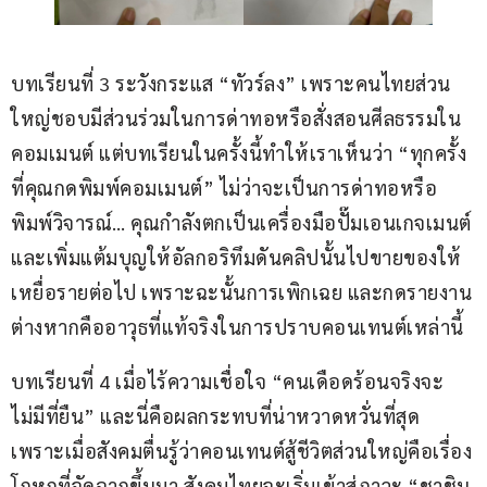
บทเรียนที่ 3 ระวังกระแส “ทัวร์ลง” เพราะคนไทยส่วน
ใหญ่ชอบมีส่วนร่วมในการด่าทอหรือสั่งสอนศีลธรรมใน
คอมเมนต์ แต่บทเรียนในครั้งนี้ทำให้เราเห็นว่า “ทุกครั้ง
ที่คุณกดพิมพ์คอมเมนต์” ไม่ว่าจะเป็นการด่าทอหรือ
พิมพ์วิจารณ์… คุณกำลังตกเป็นเครื่องมือปั๊มเอนเกจเมนต์
และเพิ่มแต้มบุญให้อัลกอริทึมดันคลิปนั้นไปขายของให้
เหยื่อรายต่อไป เพราะฉะนั้นการเพิกเฉย และกดรายงาน
ต่างหากคืออาวุธที่แท้จริงในการปราบคอนเทนต์เหล่านี้
บทเรียนที่ 4 เมื่อไร้ความเชื่อใจ “คนเดือดร้อนจริงจะ
ไม่มีที่ยืน” และนี่คือผลกระทบที่น่าหวาดหวั่นที่สุด 
เพราะเมื่อสังคมตื่นรู้ว่าคอนเทนต์สู้ชีวิตส่วนใหญ่คือเรื่อง
โกหกที่จัดฉากขึ้นมา สังคมไทยจะเริ่มเข้าสู่ภาวะ “ชาชิน