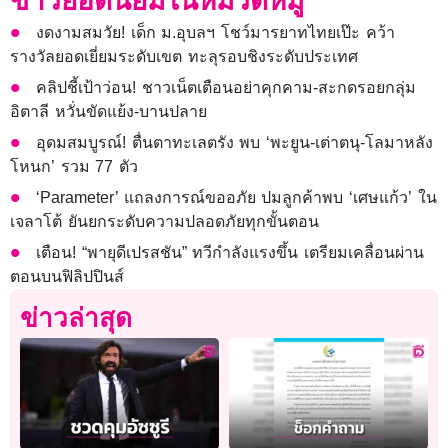
ข่าวยอดนิยมในหมวดหมู่
งดงามสมวัย! เด็ก ม.อุบลฯ โชว์มารยาทไทยเป๊ะ คว้า
รางวัลยอดเยี่ยมระดับเขต ทะลุรอบชิงระดับประเทศ
คลิปชี้เป้าว่อน! ชาวเน็ตเตือนอย่าคุกคาม-สะกดรอยกลุ่ม
อิตาลี หวั่นขัดแย้ง-บานปลาย
อุดมสมบูรณ์! ตื่นตาทะเลตรัง พบ ‘พะยูน-เต่าตนุ-โลมาหลัง
โหนก’ รวม 77 ตัว
‘Parameter’ แถลงการณ์ขออภัย ปมลูกค้าพบ ‘เศษแก้ว’ ใน
เจลาโต้ ยันยกระดับความปลอดภัยทุกขั้นตอน
เตือน! “พายุดีเปรสชัน” ทวีกำลังแรงขึ้น เตรียมเคลื่อนผ่าน
ตอนบนฟิลิปปินส์
ข่าวล่าสุด