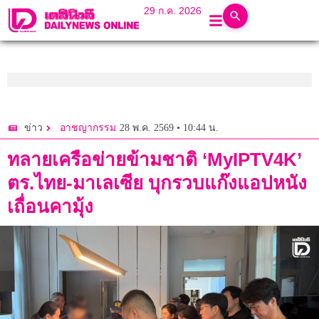
29 ก.ค. 2026
28 พ.ค. 2569 • 10:44 น.
ข่าว
อาชญากรรม
ทลายเครือข่ายข้ามชาติ ‘MyIPTV4K’
ตร.ไทย-มาเลเซีย บุกรวบแก๊งแอปหนัง
เถื่อนคามุ้ง