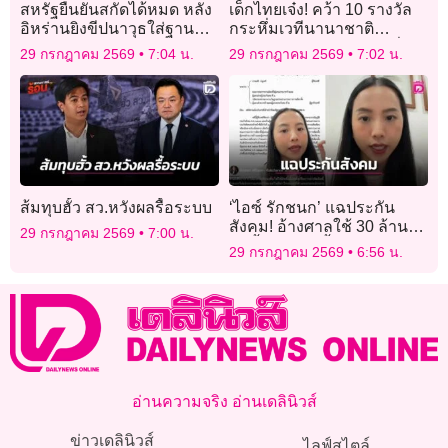
สหรัฐยืนยันสกัดได้หมด หลัง
เด็กไทยเจ๋ง! คว้า 10 รางวัล
อิหร่านยิงขีปนาวุธใส่ฐานทัพ
กระหึ่มเวทีนานาชาติ
ในจอร์แดน
คณิตศาสตร์ IMC 2026 ที่
29 กรกฎาคม 2569
7:04 น.
29 กรกฎาคม 2569
7:02 น.
สิงคโปร์
ส้มทุบฮั้ว สว.หวังผลรื้อระบบ
‘ไอซ์ รักชนก’ แฉประกัน
สังคม! อ้างศาลใช้ 30 ล้าน
29 กรกฎาคม 2569
7:00 น.
แต่ตั้งงบเลือกตั้งบอร์ดจริง
29 กรกฎาคม 2569
6:56 น.
275 ล้าน
อ่านความจริง อ่านเดลินิวส์
ข่าวเดลินิวส์
ไลฟ์สไตล์