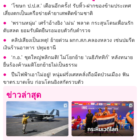
‘โฆษก ป.ป.ส.’ เตือนอีกครั้ง! รับหิ้ว-ฝากของข้ามประเทศ
เสี่ยงตกเป็นเครือข่ายค้ายาเสพติดข้ามชาติ
‘พรานหนุ่ม’ เศร้าอ้างยิง ‘เม่น’ พลาด กระสุนโดนเพื่อนรัก
ดับสลด ยอมรับผิดยืนรอมอบตัวกับตำรวจ
คลิปเสียงเป็นเหตุ! ย้ายด่วน ผกก.สภ.คลองหลวง เซ่นปมรีด
เงินร้านอาหาร ปทุมธานี
‘ก.อ.’ ชุดใหญ่พลิกมติ! ไม่โยกย้าย ‘เนธิภัททิก์’ หลังทนาย
ยื่นร้องค้านมติโยกย้ายไม่เป็นธรรม
ปืนไฟฟ้าเอาไม่อยู่! หนุ่มฝรั่งเศสคลั่งถือมีดป่วนเมือง ฟัน
ขาตร.บาดเจ็บ ก่อนโดนยิงสกัดรวบตัว
ข่าวล่าสุด