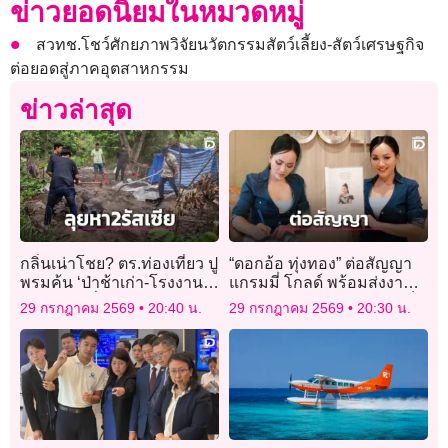
ข่าวยอดนิยมในหมวดหมู่
สวทช.โชว์ศักยภาพวิจัยนวัตกรรมสัตว์เลี้ยง-สัตว์เศรษฐกิจ
ต่อยอดสู่ภาคอุตสาหกรรม
ข่าวล่าสุด
กลิ่นเน่าโชย? ตร.ท่องเที่ยว ปู
“ดอกอ้อ ทุ่งทอง” ต่อสัญญา
พรมค้น ‘ป่าช้าเก่า-โรงงาน
แกรมมี่ โกลด์ พร้อมส่งงาน
ร้าง’ หา 2พี่น้องรัสเซีย
เพลงใหม่แทนคำขอบคุณเร็ว
29 กรกฎาคม 2569
20:40 น.
29 กรกฎาคม 2569
20:30 น.
ๆ นี้