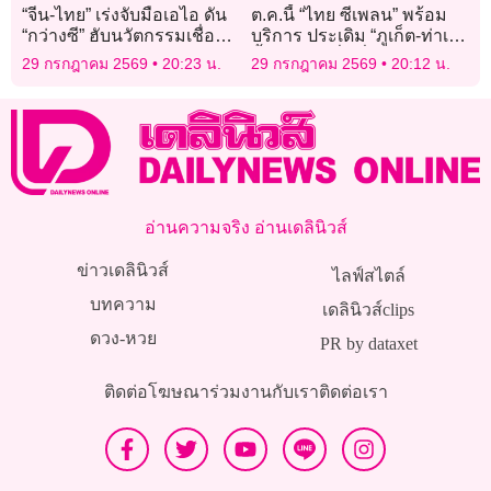
“จีน-ไทย” เร่งจับมือเอไอ ดัน
ต.ค.นี้ “ไทย ซีเพลน” พร้อม
“กว่างซี” ฮับนวัตกรรมเชื่อม
บริการ ประเดิม “ภูเก็ต-ท่าเรือ
อาเซียน
น้ำลึก-กระบี่” เริ่ม 4-5 พัน
29 กรกฎาคม 2569
20:23 น.
29 กรกฎาคม 2569
20:12 น.
บาท/คน/เที่ยว
อ่านความจริง อ่านเดลินิวส์
ข่าวเดลินิวส์
ไลฟ์สไตล์
บทความ
เดลินิวส์clips
ดวง-หวย
PR by dataxet
ติดต่อโฆษณา
ร่วมงานกับเรา
ติดต่อเรา