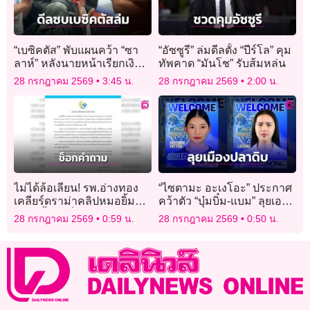
“เบซิคตัส” พับแผนคว้า “ซา
“อัซซูรี” ล่มดีลตั้ง “ปีร์โล” คุม
ลาห์” หลังนายหน้าเรียกเงิน
ทัพคาด “มันโช” รับส้มหล่น
สูงเกิน
28 กรกฎาคม 2569
3:45 น.
28 กรกฎาคม 2569
2:00 น.
ไม่ได้ล้อเลียน! รพ.อ่างทอง
“ไซตามะ อะเงโอะ” ประกาศ
เคลียร์ดราม่าคลิปหมอยิ้ม
คว้าตัว “บุ๋มบิ๋ม-แบม” ลุยเอ
แถลงย้ำแค่ช็อกคำถามนัก
สวี.ลีก
28 กรกฎาคม 2569
0:59 น.
28 กรกฎาคม 2569
0:50 น.
ข่าว