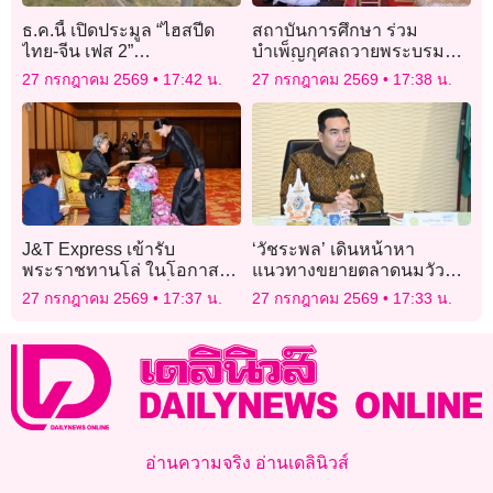
ธ.ค.นี้ เปิดประมูล “ไฮสปีด
สถาบันการศึกษา ร่วม
ไทย-จีน เฟส 2”
บำเพ็ญกุศลถวายพระบรมศพ
นครราชสีมา-หนองคาย 8
‘สมเด็จพระพันปีหลวง’
27 กรกฎาคม 2569
17:42 น.
27 กรกฎาคม 2569
17:38 น.
สัญญา 3.4 แสนล้าน เปิดปี 74
J&T Express เข้ารับ
‘วัชระพล’ เดินหน้าหา
พระราชทานโล่ ในโอกาส
แนวทางขยายตลาดนมวัว
สนับสนุนงานเดิน–วิ่ง วัน
แดงในต่างประเทศ
27 กรกฎาคม 2569
17:37 น.
27 กรกฎาคม 2569
17:33 น.
หัวใจโลก ประจำปี 2569
อ่านความจริง อ่านเดลินิวส์