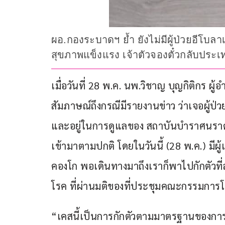
ผอ.กองระบาดฯ ย้ำ ยังไม่มีผู้ป่วยอีโบล
สุขภาพแข็งแรง เจ้าตัวจองตั๋วกลับประ
เมื่อวันที่ 28 พ.ค. นพ.วิชาญ บุญกิติกร 
สัมภาษณ์ถึงกรณีมีรายงานข่าว ว่าเจอผู้
และอยู่ในการดูแลของ สถาบันบำราศนราดูร ว
เข้ามาตามปกติ โดยในวันนี้ (28 พ.ค.) มีผ
คองโก พอเดินทางมาถึงเราก็พาไปกักตัว
โรค ที่ผ่านมติของที่ประชุมคณะกรรมการโ
“เคสนี้เป็นการกักตัวตามมาตรฐานของก