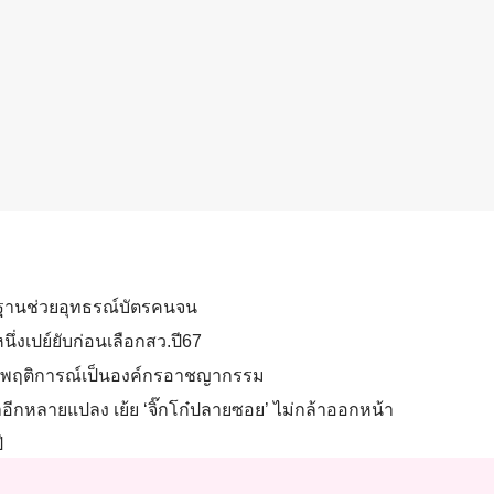
ลักฐานช่วยอุทธรณ์บัตรคนจน
นึ่งเปย์ยับก่อนเลือกสว.ปี67
? มีพฤติการณ์เป็นองค์กรอาชญากรรม
นที่ป่าอีกหลายแปลง เย้ย ‘จิ๊กโก๋ปลายซอย’ ไม่กล้าออกหน้า
ี