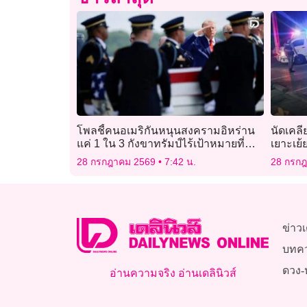
โพลชี้คนอเมริกันหนุนสงครามอิหร่าน
นัดเคลี
แค่ 1 ใน 3 กังขาทรัมป์ไร้เป้าหมายที่
เยาะเย้
ชัดเจน
28 กรกฎาคม 2569
7:42 น.
28 กรก
ข่าวเ
บทค
ดวง-
อ่านความจริง อ่านเดลินิวส์