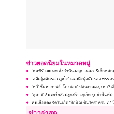
ข่าวยอดนิยมในหมวดหมู่
‘พลพีร์’ เผย มท.สั่งกำนัน-ผญบ.-นอภ. รีเช็กห
‘อดีตผู้สมัครสว.ภูเก็ต’ แฉอดีตผู้สมัครสส.พรรคห
‘ทวี’ ชี้มหากาพย์ ‘โกงสอบ’ ปล้นงานม.บูรพา
‘สุชาติ’ ลั่นจ่อรื้อสิ่งปลูกสร้างภูเก็ต รุกล้ำพื้
คนเสื้อแดง จัดวันเกิด ‘ทักษิณ ชินวัตร’ ครบ 77 ป
ข่าวล่าสุด