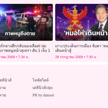
ยร์กลางดึกกลับนองเลือด! ปม
เกาะประเด็นการเมือง จับตา ‘หม
ยภาพหมูหน้าสุเหร่า ดับ 1 เจ็บ 1
เดินหน้าสู้
ฎาคม 2569
7:34 น.
28 กรกฎาคม 2569
7:30 น.
ดลินิวส์
ไลฟ์สไตล์
วาม
เดลินิวส์clips
หวย
PR by dataxet