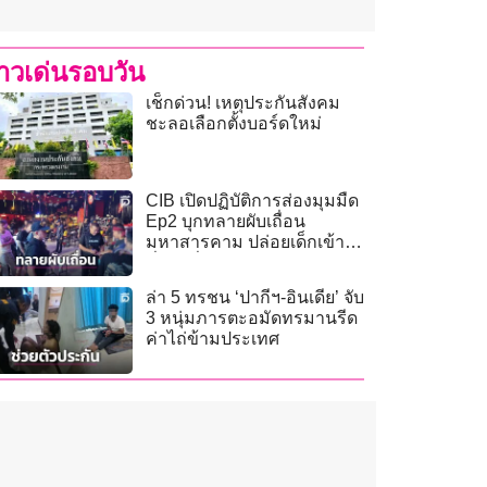
่าวเด่นรอบวัน
เช็กด่วน! เหตุประกันสังคม
ชะลอเลือกตั้งบอร์ดใหม่
CIB เปิดปฏิบัติการส่องมุมมืด
Ep2 บุกทลายผับเถื่อน
มหาสารคาม ปล่อยเด็กเข้า
มั่วสุมดื่มเหล้า!
ล่า 5 ทรชน ‘ปากีฯ-อินเดีย’ จับ
3 หนุ่มภารตะอมัดทรมานรีด
ค่าไถ่ข้ามประเทศ