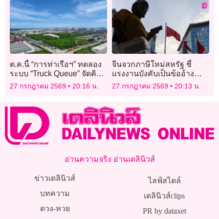
ต.ค.นี้ “การท่าเรือฯ” ทดลอง
จีนจวกภาษีใหม่สหรัฐ ชี้
ระบบ “Truck Queue” จัดคิว
แรงงานบังคับเป็นข้ออ้าง
รถบรรทุก แก้รถติด @แหลม
กีดกันการค้า
27 กรกฎาคม 2569
20:16 น.
27 กรกฎาคม 2569
20:13 น.
ฉบัง
อ่านความจริง อ่านเดลินิวส์
ข่าวเดลินิวส์
ไลฟ์สไตล์
บทความ
เดลินิวส์clips
ดวง-หวย
PR by dataxet