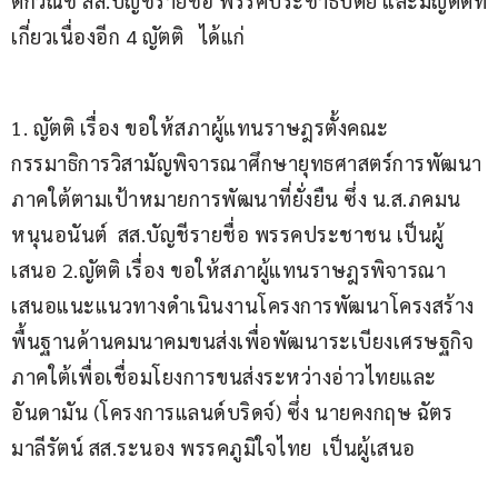
ติกวณิช สส.บัญชีรายชื่อ พรรคประชาธิปัตย์ และมีญัตติที่
เกี่ยวเนื่องอีก 4 ญัตติ   ได้แก่
1. ญัตติ เรื่อง ขอให้สภาผู้แทนราษฎรตั้งคณะ
กรรมาธิการวิสามัญพิจารณาศึกษายุทธศาสตร์การพัฒนา
ภาคใต้ตามเป้าหมายการพัฒนาที่ยั่งยืน ซึ่ง น.ส.ภคมน 
หนุนอนันต์  สส.บัญชีรายชื่อ พรรคประชาชน เป็นผู้
เสนอ 2.ญัตติ เรื่อง ขอให้สภาผู้แทนราษฎรพิจารณา
เสนอแนะแนวทางดำเนินงานโครงการพัฒนาโครงสร้าง
พื้นฐานด้านคมนาคมขนส่งเพื่อพัฒนาระเบียงเศรษฐกิจ
ภาคใต้เพื่อเชื่อมโยงการขนส่งระหว่างอ่าวไทยและ
อันดามัน (โครงการแลนด์บริดจ์) ซึ่ง นายคงกฤษ ฉัตร
มาลีรัตน์ สส.ระนอง พรรคภูมิใจไทย  เป็นผู้เสนอ