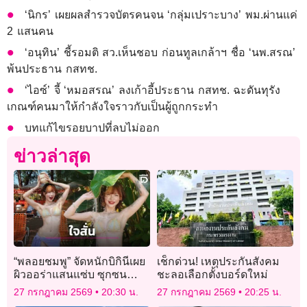
‘นิกร’ เผยผลสำรวจบัตรคนจน ‘กลุ่มเปราะบาง’ พม.ผ่านแค่
2 แสนคน
‘อนุทิน’ ชี้รอมติ สว.เห็นชอบ ก่อนทูลเกล้าฯ ชื่อ ‘นพ.สรณ’
พ้นประธาน กสทช.
‘ไอซ์’ จี้ ‘หมอสรณ’ ลงเก้าอี้ประธาน กสทช. ฉะดันทุรัง
เกณฑ์คนมาให้กำลังใจราวกับเป็นผู้ถูกกระทำ
บทแก้ไขรอยบาปที่ลบไม่ออก
ข่าวล่าสุด
“พลอยชมพู” จัดหนักบิกินีเผย
เช็กด่วน! เหตุประกันสังคม
ผิวออร่าแสนแซ่บ ซุกซน
ชะลอเลือกตั้งบอร์ดใหม่
สดใสดูแล้วต้องไลก์รัวๆ
27 กรกฎาคม 2569
20:30 น.
27 กรกฎาคม 2569
20:25 น.