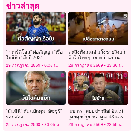
ข่าวล่าสุด
“กวาร์ดิโอล” ต่อสัญญา “เรือ
ตะลึงทั้งถนน! แก๊งชายวิ่งแก้
ใบสีฟ้า” ถึงปี 2031
ผ้าวิ่งโทงๆ กลางย่านร้าน
อาหารชื่อดังในออสเตรเลีย
29 กรกฎาคม 2569
0:05 น.
28 กรกฎาคม 2569
23:36 น.
“มันชินี” คัมแบ๊กคุม “อัซซูรี”
‘ผบ.ตร.’ สยบข่าวลือ! ยันไม่
รอบสอง
เคยคุยย้าย ‘พล.ต.อ.นิรันดร’
จี้ตำรวจตั้งหน้าตั้งตาทำงาน
28 กรกฎาคม 2569
23:05 น.
28 กรกฎาคม 2569
22:58 น.