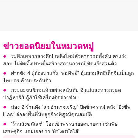
ข่าวยอดนิยมในหมวดหมู่
ระทึกเทพากลางดึก! เพลิงไหม้หัวลากวอดทั้งคัน ตร.เร่ง
สอบ ไม่ตัดทิ้งประเด็นสร้างสถานการณ์-ขัดแย้งส่วนตัว
ฝากขัง 4 ผู้ต้องหาแก๊ง “พ่อทิพย์” อุ้มสวมสิทธิเด็กจีนเป็นลูก
ไทย ตร.ค้านประกันตัว
กระบะขนผักชนท้ายพ่วงสนั่นดับ 2 แม่และทารกรอด
ปาฏิหาริย์ กู้ภัยใช้เครื่องตัดถ่างช่วย
ส่อง 2 ร้านดัง ‘สว.อำนาจเจริญ’ ปิดชั่วคราว! หลัง ‘ยิ่งชีพ
iLaw’ จ่อลงพื้นที่นับลูกจ้างพิสูจน์คุณสมบัติ
‘ร้านสังฆภัณฑ์’ โอดเข้าพรรษายอดขายตก เซ่นพิษ
เศรษฐกิจ แถมเจอข่าว ‘ผ้าไตรยัดไส้’