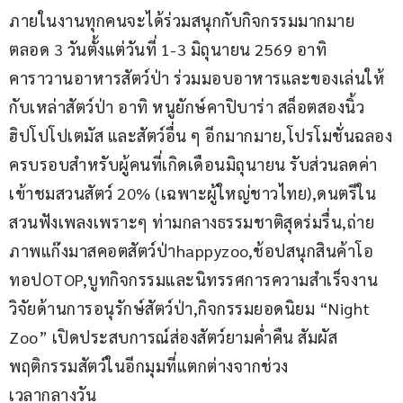
ภายในงานทุกคนจะได้ร่วมสนุกกับกิจกรรมมากมาย
ตลอด 3 วันตั้งแต่วันที่ 1-3 มิถุนายน 2569 อาทิ 
คาราวานอาหารสัตว์ป่า ร่วมมอบอาหารและของเล่นให้
กับเหล่าสัตว์ป่า อาทิ หนูยักษ์คาปิบาร่า สล็อตสองนิ้ว 
ฮิปโปโปเตมัส และสัตว์อื่น ๆ อีกมากมาย,โปรโมชั่นฉลอง
ครบรอบสำหรับผู้คนที่เกิดเดือนมิถุนายน รับส่วนลดค่า
เข้าชมสวนสัตว์ 20% (เฉพาะผู้ใหญ่ชาวไทย),ดนตรีใน
สวนฟังเพลงเพราะๆ ท่ามกลางธรรมชาติสุดร่มรื่น,ถ่าย
ภาพแก๊งมาสคอตสัตว์ป่าhappyzoo,ช้อปสนุกสินค้าโอ
ทอปOTOP,บูทกิจกรรมและนิทรรศการความสำเร็จงาน
วิจัยด้านการอนุรักษ์สัตว์ป่า,กิจกรรมยอดนิยม “Night 
Zoo” เปิดประสบการณ์ส่องสัตว์ยามค่ำคืน สัมผัส
พฤติกรรมสัตว์ในอีกมุมที่แตกต่างจากช่วง
เวลากลางวัน