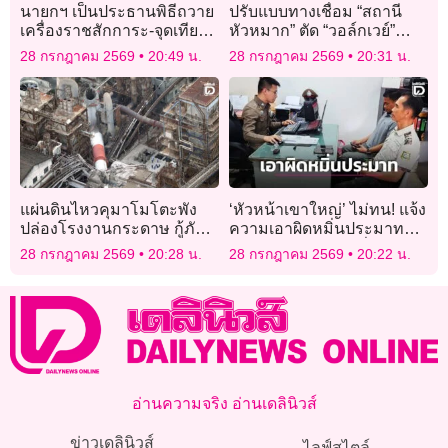
นายกฯ เป็นประธานพิธีถวาย
ปรับแบบทางเชื่อม “สถานี
เครื่องราชสักการะ-จุดเทียน
หัวหมาก” ตัด “วอล์กเวย์”
ถวายพระพรชัยมงคลเฉลิม
เหลือแค่ “สกายวอล์ก”
28 กรกฎาคม 2569
20:49 น.
28 กรกฎาคม 2569
20:31 น.
พระชนมพรรษาพระบาท
สมเด็จพระเจ้าอยู่หัว
แผ่นดินไหวคุมาโมโตะพัง
‘หัวหน้าเขาใหญ่’ ไม่ทน! แจ้ง
ปล่องโรงงานกระดาษ กู้ภัย
ความเอาผิดหมิ่นประมาท
เร่งค้นหาผู้สูญหาย
เพจชมรมจิตอาสาเพื่อผู้
28 กรกฎาคม 2569
20:28 น.
28 กรกฎาคม 2569
20:22 น.
พิทักษ์ทรัพยากรประเทศไทย
อ่านความจริง อ่านเดลินิวส์
ข่าวเดลินิวส์
ไลฟ์สไตล์