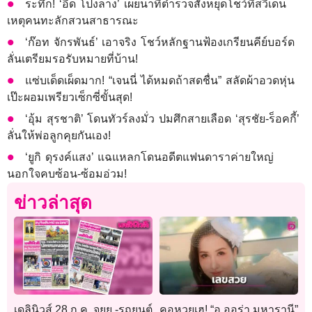
ระทึก! ‘อี๊ด โปงลาง’ เผยนาทีตำรวจสั่งหยุดโชว์ที่สวีเดน
เหตุคนทะลักสวนสาธารณะ
‘ก๊อท จักรพันธ์’ เอาจริง โชว์หลักฐานฟ้องเกรียนคีย์บอร์ด
ลั่นเตรียมรอรับหมายที่บ้าน!
แซ่บเด็ดเผ็ดมาก! “เจนนี่ ได้หมดถ้าสดชื่น” สลัดผ้าอวดหุ่น
เป๊ะผอมเพรียวเซ็กซี่ขั้นสุด!
‘อุ้ม สุรชาติ’ โดนทัวร์ลงมั่ว ปมศึกสายเลือด ‘สุรชัย-ร็อคกี้’
ลั่นให้พ่อลูกคุยกันเอง!
‘ยูกิ ดุรงค์แสง’ แฉแหลกโดนอดีตแฟนดาราค่ายใหญ่
นอกใจคบซ้อน-ซ้อมอ่วม!
ข่าวล่าสุด
เดลินิวส์ 28 ก.ค. จยย.-รถยนต์
คอหวยเฮ! “อ.ออร่า มหารานี”