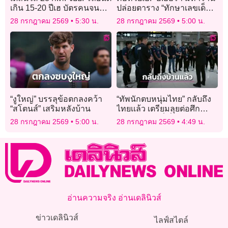
เกิน 15-20 ปีเฮ บัตรคนจนฉลุ
ปล่อยตาราง “ทักษาเลขเด็ด
ย ‘ครม.’เคาะปรับเกณฑ์ใหม่
งวด 1 ส.ค. 69 “ทักษาโหร
28 กรกฎาคม 2569
5:30 น.
28 กรกฎาคม 2569
5:00 น.
ราณี” ห้ามพลาด!
“งูใหญ่” บรรลุข้อตกลงคว้า
“ทัพนักตบหนุ่มไทย” กลับถึง
“สโตนส์” เสริมหลังบ้าน
ไทยเเล้ว เตรียมลุยต่อศึก
เอเชีย 2026 ที่ญี่ปุ่น
28 กรกฎาคม 2569
5:00 น.
28 กรกฎาคม 2569
4:49 น.
อ่านความจริง อ่านเดลินิวส์
ข่าวเดลินิวส์
ไลฟ์สไตล์