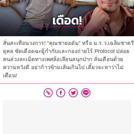
สั่นสะเทือนวงการ! “คุณชายอดัม” หรือ ม.ร.ว.เฉลิมชาตรี
ยุคล ซัดเดือดฉะผู้กำกับและกองถ่ายไร้ Protocol ปล่อย
คนล่วงละเมิดทางเพศล้อเลียนสนุกปาก ลั่นเตือนด้วย
ความหวังดี อย่าก้าวข้ามเส้นเกินไป เดี๋ยวจะหาว่าไม่
เตือน!