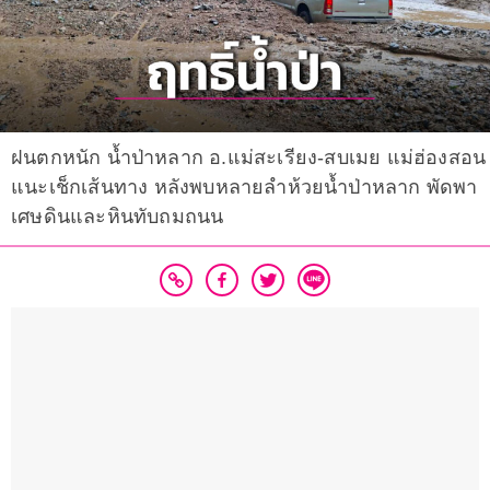
ฝนตกหนัก น้ำป่าหลาก อ.แม่สะเรียง-สบเมย แม่ฮ่องสอน
แนะเช็กเส้นทาง หลังพบหลายลำห้วยน้ำป่าหลาก พัดพา
เศษดินและหินทับถมถนน