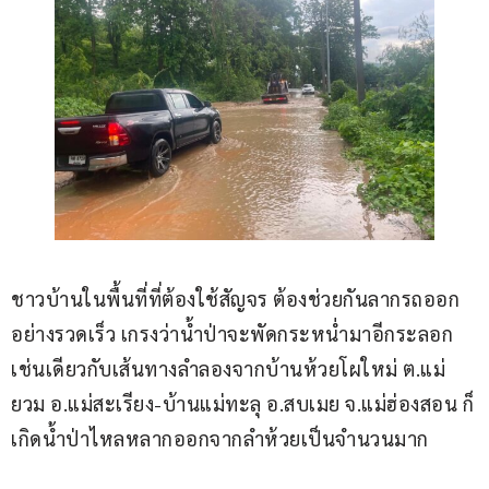
ชาวบ้านในพื้นที่ที่ต้องใช้สัญจร ต้องช่วยกันลากรถออก
อย่างรวดเร็ว เกรงว่าน้ำป่าจะพัดกระหน่ำมาอีกระลอก 
เช่นเดียวกับเส้นทางลำลองจากบ้านห้วยโผใหม่ ต.แม่
ยวม อ.แม่สะเรียง-บ้านแม่ทะลุ อ.สบเมย จ.แม่ฮ่องสอน ก็
เกิดน้ำป่าไหลหลากออกจากลำห้วยเป็นจำนวนมาก