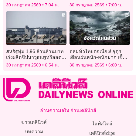
ครบ เร่งประสานจอร์เจียคลี่
30 กรกฎาคม 2569
7:04 น.
30 กรกฎาคม 2569
7:00 น.
ทุกข้อสงสัย
สหรัฐทุ่ม 1.96 ล้านล้านบาท
ถล่มทั่วไทยต่อเนื่อง! อุตุฯ
เร่งผลิตขีปนาวุธแพทริออต
เตือนฝนหนัก-หนักมาก เช็กด่
รับมือสงครามยืดเยื้อ
วนจังหวัดไหนอ่วมบ้าง
30 กรกฎาคม 2569
6:54 น.
30 กรกฎาคม 2569
6:00 น.
อ่านความจริง อ่านเดลินิวส์
ข่าวเดลินิวส์
ไลฟ์สไตล์
บทความ
เดลินิวส์clips