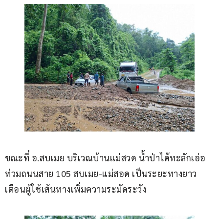
ขณะที่ อ.สบเมย บริเวณบ้านแม่สวด น้ำป่าได้ทะลักเอ่อ
ท่วมถนนสาย 105 สบเมย-แม่สอด เป็นระยะทางยาว 
เตือนผู้ใช้เส้นทางเพิ่มความระมัดระวัง