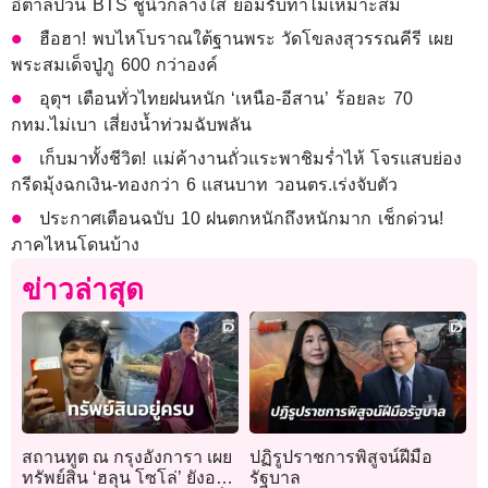
อิตาลีป่วน BTS ชูนิ้วกลางใส่ ยอมรับทำไม่เหมาะสม
ฮือฮา! พบไหโบราณใต้ฐานพระ วัดโขลงสุวรรณคีรี เผย
พระสมเด็จปู่ภู 600 กว่าองค์
อุตุฯ เตือนทั่วไทยฝนหนัก ‘เหนือ-อีสาน’ ร้อยละ 70
กทม.ไม่เบา เสี่ยงน้ำท่วมฉับพลัน
เก็บมาทั้งชีวิต! แม่ค้างานถั่วแระพาชิมร่ำไห้ โจรแสบย่อง
กรีดมุ้งฉกเงิน-ทองกว่า 6 แสนบาท วอนตร.เร่งจับตัว
ประกาศเตือนฉบับ 10 ฝนตกหนักถึงหนักมาก เช็กด่วน!
ภาคไหนโดนบ้าง
ข่าวล่าสุด
สถานทูต ณ กรุงอังการา เผย
ปฏิรูปราชการพิสูจน์ฝีมือ
ทรัพย์สิน ‘ฮลุน โซโล่’ ยังอยู่
รัฐบาล