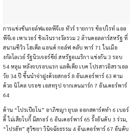
การแข่งขันกอล์ฟแอลพีจีเอ ทัวร์ รายการ ช้อปไรท์ แอล
พีจีเอ เพาเวอร์ ชิงเงินรางวัลรวม 2 ล้านดอลลาร์สหรัฐ ที่
สนามซีวิว โฮเต็ล แอนด์ กอล์ฟ คลับ พาร์ 71 ในเมือ
งกัลโลเวย์ รัฐนิวเจอร์ซีย์ สหรัฐอเมริกา แข่งกัน 3 รอบ 
54 หลุม หลังจบรอบแรก แลติเตีย เบค โปรสาวอิสราเอล
วัย 34 ปี ขึ้นนำจ่าฝูงด้วยสกอร์ 8 อันเดอร์พาร์ 63 ตาม
ด้วย นิโคล บรอช เอสทรุป จากเดนมาร์ก 7 อันเดอร์พาร์ 
64
ด้าน “โปรเปียโน” อาภิชญา ยุบล ออกสตาร์ตทำ 6 เบอร์
ดี้ ไม่เสียโบกี้ มีสกอร์ 6 อันเดอร์พาร์ 65 รั้งอันดับ 3 ร่วม, 
“โปรฮัท” สุวิชยา วินิจฉัยธรรม 4 อันเดอร์พาร์ 67 อันดับ 