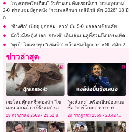
“กรุงเทพคริสเตียน” รัวท้ายเกมดับแชมป์เก่า “สวนกุหลาบ”
2-0 ฟาดแชมป์ลูกหนัง “กรมพลศึกษา เดลินิวส์ คัพ 2026” 18 ปี
ก
‘ช้างศึก’ เปิดดุ บุกถล่ม ‘ลาว’ ยับ 5-0 บอลอาเซียนคัพ
นักวิ่งมีสะดุ้ง! เจอ ‘จระเข้’ เดินเล่นบนลู่ที่สวนบึงบอระเพ็ด
“ตุรกี” ไล่แซงทุบ “แซมบ้า” คว้าแชมป์ลูกยาง VNL สมัย 2
ข่าวล่าสุด
เผยโฉมตุ๊กแกจิ๋วสองหัว ‘ไซ
“หงส์แดง” เตรียมยื่นข้อเสนอ
มอน แอนด์ การ์ฟังเกล’ รอด
ซื้อ “บาร์โกลา” ทางการ
ชีวิตครบ 1 เดือน
29 กรกฎาคม 2569
23:52 น.
29 กรกฎาคม 2569
23:42 น.