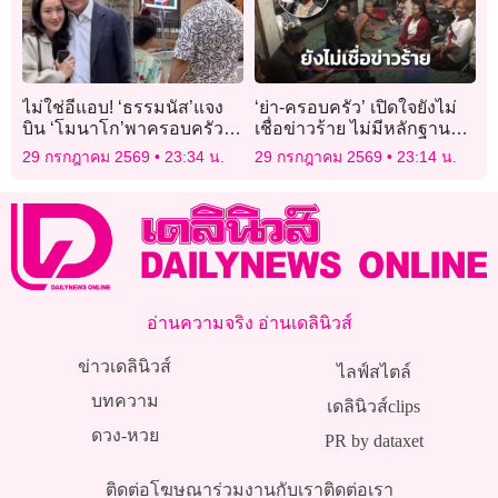
ไม่ใช่อีแอบ! ‘ธรรมนัส’แจง
‘ย่า-ครอบครัว’ เปิดใจยังไม่
บิน ‘โมนาโก’พาครอบครัว
เชื่อข่าวร้าย ไม่มีหลักฐาน
พักผ่อน ปัดพบ ‘ทักษิณ #ไม่มี
ยืนยัน ‘ฮลุน โซโล่’ เสียชีวิต
29 กรกฎาคม 2569
23:34 น.
29 กรกฎาคม 2569
23:14 น.
ปฏิญญาMonaco
อ่านความจริง อ่านเดลินิวส์
ข่าวเดลินิวส์
ไลฟ์สไตล์
บทความ
เดลินิวส์clips
ดวง-หวย
PR by dataxet
ติดต่อโฆษณา
ร่วมงานกับเรา
ติดต่อเรา