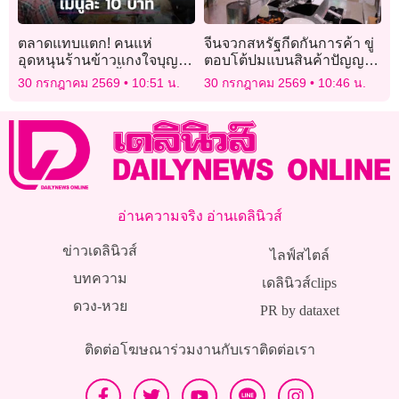
ตลาดแทบแตก! คนแห่
จีนจวกสหรัฐกีดกันการค้า ขู่
อุดหนุนร้านข้าวแกงใจบุญ
ตอบโต้ปมแบนสินค้าปัญญา
เมนูละ 10 บาท ซื้อได้แบบไม่
ประดิษฐ์
30 กรกฎาคม 2569
10:51 น.
30 กรกฎาคม 2569
10:46 น.
อั้น
อ่านความจริง อ่านเดลินิวส์
ข่าวเดลินิวส์
ไลฟ์สไตล์
บทความ
เดลินิวส์clips
ดวง-หวย
PR by dataxet
ติดต่อโฆษณา
ร่วมงานกับเรา
ติดต่อเรา