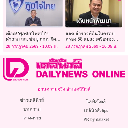
เดือด! ‘ศุภชัย’โพสต์ตั้ง
สลช.สำรวจที่ดินในครอบ
คำถาม สส. ข่มขู่ กกต. ผิด
ครอง 58 แปลง เตรียมชง
จริยธรรมของผู้ดำรงตำแหน่ง
บอร์ดบริหารลูกเสือเดินหน้า
28 กรกฎาคม 2569
10:09 น.
28 กรกฎาคม 2569
10:05 น.
ทางการเมืองหรือไม่
พัฒนาเต็มสูบ
อ่านความจริง อ่านเดลินิวส์
ข่าวเดลินิวส์
ไลฟ์สไตล์
บทความ
เดลินิวส์clips
ดวง-หวย
PR by dataxet