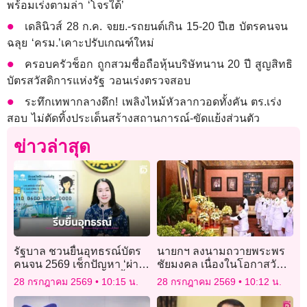
พร้อมเร่งตามล่า ‘โจรใต้’
เดลินิวส์ 28 ก.ค. จยย.-รถยนต์เกิน 15-20 ปีเฮ บัตรคนจน
ฉลุย ‘ครม.’เคาะปรับเกณฑ์ใหม่
ครอบครัวช็อก ถูกสวมชื่อถือหุ้นบริษัทนาน 20 ปี สูญสิทธิ
บัตรสวัสดิการแห่งรัฐ วอนเร่งตรวจสอบ
ระทึกเทพากลางดึก! เพลิงไหม้หัวลากวอดทั้งคัน ตร.เร่ง
สอบ ไม่ตัดทิ้งประเด็นสร้างสถานการณ์-ขัดแย้งส่วนตัว
ข่าวล่าสุด
รัฐบาล ชวนยื่นอุทธรณ์บัตร
นายกฯ ลงนามถวายพระพร
คนจน 2569 เช็กปัญหา ‘ผ่าน-
ชัยมงคล เนื่องในโอกาสวัน
ไม่ผ่าน’ รับสิทธิ 1 ต.ค.นี้
เฉลิมพระชนมพรรษา
28 กรกฎาคม 2569
10:15 น.
28 กรกฎาคม 2569
10:12 น.
พระบาทสมเด็จพระเจ้าอยู่หัว