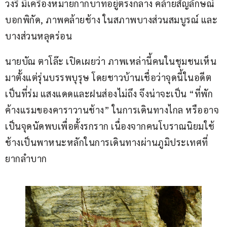
วงรี มีเครื่องหมายกากบาทอยู่ตรงกลาง คล้ายสัญลักษณ์
บอกพิกัด, ภาพคล้ายช้าง ในสภาพบางส่วนสมบูรณ์ และ
บางส่วนหลุดร่อน
นายบัณ ตาโล๊ะ เปิดเผยว่า ภาพเหล่านี้คนในชุมชนเห็น
มาตั้งแต่รุ่นบรรพบุรุษ โดยชาวบ้านเชื่อว่าจุดนี้ในอดีต
เป็นที่ร่ม แสงแดดและฝนส่องไม่ถึง จึงน่าจะเป็น “ที่พัก
ค้างแรมของคาราวานช้าง” ในการเดินทางไกล หรืออาจ
เป็นจุดนัดพบเพื่อตั้งรกราก เนื่องจากคนโบราณนิยมใช้
ช้างเป็นพาหนะหลักในการเดินทางผ่านภูมิประเทศที่
ยากลำบาก