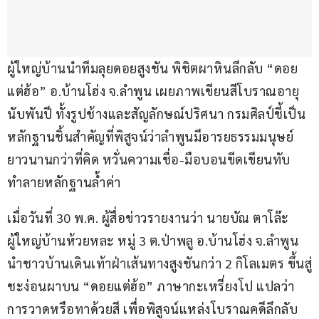
ผู้ใหญ่บ้านนำทีมลุยดอยสูงชัน พิชิตผาหินลึกลับ “ดอย
แต่ฮ้อ” อ.บ้านโฮ่ง จ.ลำพูน เผยภาพเขียนสีโบราณอายุ
นับพันปี ทั้งรูปช้างและสัญลักษณ์ปริศนา กรมศิลป์ชี้เป็น
หลักฐานชิ้นสำคัญที่พิสูจน์ว่าลำพูนมีอารยธรรมมนุษย์
ยาวนานกว่าที่คิด หวั่นความเชื่อ-มือบอนขีดเขียนทับ
ทำลายหลักฐานล้ำค่า
เมื่อวันที่ 30 พ.ค. ผู้สื่อข่าวรายงานว่า นายบัณ ตาโล๊ะ 
ผู้ใหญ่บ้านห้วยหละ หมู่ 3 ต.ป่าพลู อ.บ้านโฮ่ง จ.ลำพูน 
นำชาวบ้านเดินเท้าฝ่าเส้นทางสูงชันกว่า 2 กิโลเมตร ขึ้นสู่
ชะง่อนผาบน “ดอยแต่ฮ้อ” ภาษากะเหรี่ยงโป แปลว่า 
การวาดหรือทาด้วยสี เพื่อพิสูจน์แหล่งโบราณคดีลึกลับ