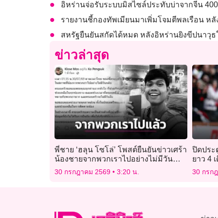
อิหร่านจ่อรับระบบมิสไซล์ประทับบ่าจากจีน 40
รายงานชี้กองทัพเมียนมาเพิ่มโจมตีพลเรือน หลัง 
สหรัฐยืนยันสกัดได้หมด หลังอิหร่านยิงขีปนาว
ข่าวล่าสุด
พี่ชาย ‘ฮลุน โซโล่’ โพสต์ยืนยันข่าวเศร้า
ปิดประตู
น้องชายจากพวกเราไปอย่างไม่มีวัน
ยาว 4 เ
กลับ
30 กรกฎาคม 2569
3:20 น.
30 กรก