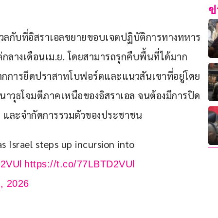
ข
กังวลกับที่อิสราเอลขยายขอบเจตปฏิบัติการทางทหาร
ต่กลางเดือนเม.ย. โดยสามารถรุกคืบพื้นที่ได้มาก
3 จากการยึดปราสาทโบฟอร์ตและแนวสันเขาที่อยู่โดย
ขีปนาวุธโจมตีภาคเหนือของอิสราเอล จนต้องมีการปิด
ภัย และจำกัดการรวมตัวของประชาชน
s Israel steps up incursion into 
D2VUl
https://t.co/77LBTD2VUl
, 2026