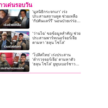
่าวเด่นรอบวัน
‘มูลนิธิกระจกเงา’ เร่ง
ประสานสถานทูต ช่วยเหลือ
‘กัปตันแลร์รี’ นอนป่วยเร่ร่อน
ในไทย
‘ว่านไฉ’ ขอข้อมูลสำคัญ ช่วย
ประสานพาร์ทเนอร์จอร์เจีย
ตามหา ‘ฮลุน โซโล่’
‘โปลิศไทย’ เร่งประสาน
‘ตำรวจจอร์เจีย’ ตามหาตัว
‘ฮลุน โซโล่’ ยูทูบเบอร์ชาว
ไทย