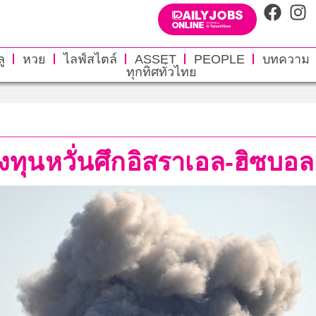
ู
หวย
ไลฟ์สไตล์
ASSET
PEOPLE
บทความ
ทุกทิศทั่วไทย
ลงทุนหวั่นศึกอิสราเอล-ฮิซบอ