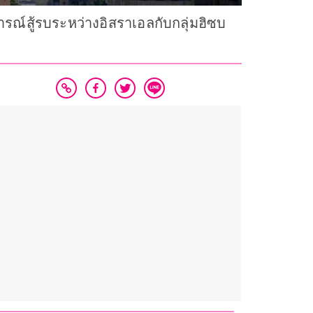
ณ์สู้รบระหว่างอิสราเอลกับกลุ่มฮิซบ