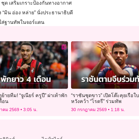
0 ชุด เสริมเกราะป้องกันทางอากาศ
“มิน อ่อง หล่าย” นั่งประธานาธิบดี
ุธใส่ฐานทัพในจอร์แดน
ย้ายทีม! “จูเนียร์ ครูปี” ผ่าเท้าพัก
“ราชันชุดขาว” เปิดโต๊ะคุยเรือใบ
ดือน
หวังคว้า “โรดรี” ร่วมทัพ
ฎาคม 2569
3:05 น.
30 กรกฎาคม 2569
1:18 น.