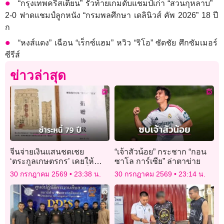
“กรุงเทพคริสเตียน” รัวท้ายเกมดับแชมป์เก่า “สวนกุหลาบ”
2-0 ฟาดแชมป์ลูกหนัง “กรมพลศึกษา เดลินิวส์ คัพ 2026” 18 ปี
ก
“หงส์แดง” เฉือน “เร็กซ์แฮม” หวิว “ริโอ” ซัดชัย ศึกซัมเมอร์
ซีรีส์
ข่าวล่าสุด
จีนจ่ายเงินแสนชดเชย
“เจ้าสัวน้อย” กระชาก “กอน
‘ตระกูลเกษตรกร’ เคยให้
ซาโล การ์เซีย” ล่าตาข่าย
กองทัพ ‘ยืมข้าวสาร’ เมื่อ 79
30 กรกฎาคม 2569
23:38 น.
30 กรกฎาคม 2569
23:14 น.
ปีก่อน