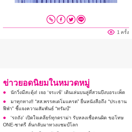
1 ครั้ง
ข่าวยอดนิยมในหมวดหมู่
นักวิ่งมีสะดุ้ง! เจอ ‘จระเข้’ เดินเล่นบนลู่ที่สวนบึงบอระเพ็ด
มาทุกทาง!! “สส.พรรคเดโมแครต” ยื่นหนังสือถึง “ประธาน
ฟีฟ่า” ชี้แจงความสัมพันธ์ “ทรัมป์”
‘รถถัง’ เปิดใจเคลียร์ทุกดราม่า รับหลงเชื่อคนผิด ขอโทษ
ONE-ชาตรี ลั่นกลับมาทวงแชมป์โลก