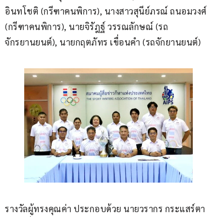
อินทโชติ (กรีฑาคนพิการ), นางสาวสุนีย์ภรณ์ ถนอมวงศ์ 
(กรีฑาคนพิการ), นายจิรัฎฐ์ วรรณลักษณ์ (รถ
จักรยานยนต์), นายกฤตภัทร เขื่อนคำ (รถจักยานยนต์)
รางวัลผู้ทรงคุณค่า ประกอบด้วย นายวรากร กระแสร์ตา