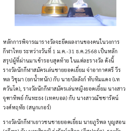
หลักการพิจารณารางวัลจะยึดผลงานของคนในวงการ
กีฬาไทย ระหว่างวันที่ 1 ม.ค.-31 ธ.ค.2568 เป็นหลัก 
สรุปผู้ที่ผ่านมาเข้ารอบสุดท้าย ในแต่ละรางวัล ดังนี้ 
รางวัลนักกีฬาสมัครเล่นชายยอดเยี่ยม จ่าอากาศตรี วีร
พล วิชุมา (ยกน้ำหนัก) กับ นายบัลลังก์ ทับทิมแดง (เท
ควันโด), รางวัลนักกีฬาสมัครเล่นหญิงยอดเยี่ยม นางสาว
จุฑาทิพย์ กันทะธง (เทคบอล) กับ นางสาวณัชชารัตน์ 
วงศ์หฤทัย (สนุกเกอร์)
รางวัลนักกีฬาเยาวชนชายยอดเยี่ยม นายภูริพล บุญสอน 