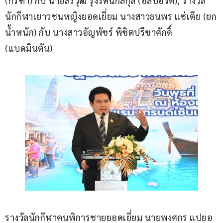
(กรีฑา) กับ นายสิรวุฒิ รุ่งรัตน์กสิกุล (อีสปอร์ต), รางวัล
นักกีฬาเยาวชนหญิงยอดเยี่ยม นางสาวธนพร แซ่เตีย (ยก
น้ำหนัก) กับ นางสาวอัญพัชร์ พิชิตปรีชาศักดิ์ 
(แบดมินตัน)
รางวัลนักกีฬาคนพิการชายยอดเยี่ยม นายพงศกร แปยอ 