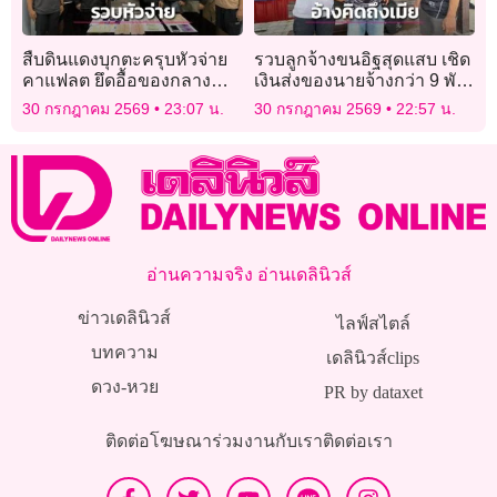
สืบดินแดงบุกตะครุบหัวจ่าย
รวบลูกจ้างขนอิฐสุดแสบ เชิด
คาแฟลต ยึดอื้อของกลาง
เงินส่งของนายจ้างกว่า 9 พัน
ยาบ้า-เงินสด
บาท อ้างคิดถึงเมีย
30 กรกฎาคม 2569
23:07 น.
30 กรกฎาคม 2569
22:57 น.
อ่านความจริง อ่านเดลินิวส์
ข่าวเดลินิวส์
ไลฟ์สไตล์
บทความ
เดลินิวส์clips
ดวง-หวย
PR by dataxet
ติดต่อโฆษณา
ร่วมงานกับเรา
ติดต่อเรา