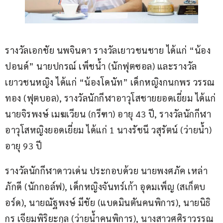
รางวัลเอกชัย นพจินดา รางวัลเยาวชนชาย ได้แก่ “น้อง
ปอนด์” นายปกรณ์ เพ็ชน้ำ (นักฟุตซอล) และรางวัล
เยาวชนหญิง ได้แก่ “น้องโดนัท” เด็กหญิงกนกพร วรรณ
ทอง (ฟุตบอล), รางวัลนักกีฬาอาวุโสชายยอดเยี่ยม ได้แก่ 
นายจิรพงษ์ เมฆเวียน (กรีฑา) อายุ 43 ปี, รางวัลนักกีฬา
อาวุโสหญิงยอดเยี่ยม ได้แก่ 1 นางรัชนี วสุรัตน์ (ว่ายน้ำ) 
อายุ 93 ปี
รางวัลนักกีฬาดาวเด่น ประกอบด้วย นายพงศภัค เหล่า
ภักดี (นักกอล์ฟ), เด็กหญิงจันทร์เก้า อุดมเพ็ญ (สเก็ตบ
อร์ด), นายณัฐพงษ์ มีชัย (แบดมินตันคนพิการ), นายนิธิ
กร เจียมพิริยะกุล (ว่ายน้ำคนพิการ), นางสาวศศิราวรรณ 