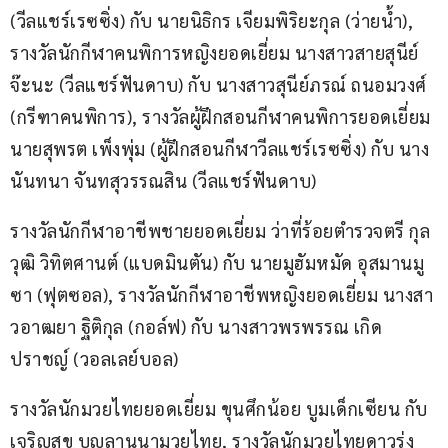
(วีลแชร์เรซซิ่ง) กับ นายนิธิกร เจียมพิริยะกุล (ว่ายน้ำ), 
รางวัลนักกีฬาคนพิการหญิงยอดเยี่ยม นางสาวสายสุนีย์ 
จ๊ะนะ (วีลแชร์ฟันดาบ) กับ นางสาวสุนีย์ภรณ์ ถนอมวงศ์ 
(กรีฑาคนพิการ), รางวัลผู้ฝึกสอนกีฬาคนพิการยอดเยี่ยม 
นายสุพรต เพ็งพุ่ม (ผู้ฝึกสอนกีฬาวีลแชร์เรซซิ่ง) กับ นาง
นันทนา จันทสุวรรณสิน (วีลแชร์ฟันดาบ)
รางวัลนักกีฬาอาชีพชายยอดเยี่ยม ว่าที่ร้อยตำรวจตรี กุล
วุฒิ วิทิตศานต์ (แบดมินตัน) กับ นายมูฮัมหมัด อุสมานมู
ซา (ฟุตซอล), รางวัลนักกีฬาอาชีพหญิงยอดเยี่ยม นางสา
วอาฒยา ฐิติกุล (กอล์ฟ) กับ นางสาวพรพรรณ เกิด
ปราชญ์ (วอลเลย์บอล)
รางวัลนักมวยไทยยอดเยี่ยม ขุนศึกน้อย บูมเด็กเซียน กับ 
เจริญสุข บุญลานนามวยไทย, รางวัลนักมวยไทยดาวรุ่ง