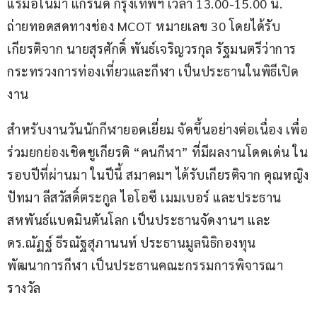
แรมอโนมา แกรนด์ กรุงเทพฯ เวลา 13.00-15.00 น. 
ถ่ายทอดสดทางช่อง MCOT หมายเลข 30 โดยได้รับ
เกียรติจาก นายสุรศักดิ์ พันธ์เจริญวรกุล รัฐมนตรีว่าการ
กระทรวงการท่องเที่ยวและกีฬา เป็นประธานในพิธีเปิด
งาน
สำหรับงานวันนักกีฬายอดเยี่ยม จัดขึ้นอย่างต่อเนื่อง เพื่อ
ร่วมยกย่องเชิดชูเกียรติ “คนกีฬา” ที่มีผลงานโดดเด่น ใน
รอบปีที่ผ่านมา ในปีนี้ สมาคมฯ ได้รับเกียรติจาก คุณหญิง
ปัทมา ลีสวัสดิ์ตระกูล ไอโอซี เมมเบอร์ และประธาน
สหพันธ์แบดมินตันโลก เป็นประธานจัดงานฯ และ 
ดร.ณัฏฐ์ ธีรณัฐสุภานนท์ ประธานมูลนิธิกองทุน
พัฒนาการกีฬา เป็นประธานคณะกรรมการพิจารณา
รางวัล