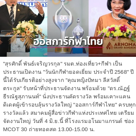
"สุรศักดิ์ พันธ์เจริญวรกุล" รมต.ท่องเที่ยว+กีฬา เป็น
ประธานเปิดงาน "วันนักกีฬายอดเยี่ยม ประจำปี 2568" ปี
นี้ได้รับเกียรติอย่างสูงจาก "คุณหญิงปัทมา ลีสวัสดิ์
ตระกูล" รับหน้าที่ประธานจัดงาน พร้อมด้วย "ดร.ณัฏฐ์
ธีรณัฐสุภานนท์" นั่งประธานคัดรางวัล พร้อมเคาะแคน
ดิเดตผู้เข้ารอบลุ้นรางวัลใหญ่ "ออสการ์กีฬาไทย" ครบทุก
รางวัลแล้ว สมาคมผู้สื่อข่าวกีฬาแห่งประเทศไทย เตรียม
จัดงานใหญ่ วันที่ 4 มิ.ย.นี้ ที่โรงแรมอโนมาแกรนด์ ช่อง
MCOT 30 ถ่ายทอดสด 13.00-15.00 น.