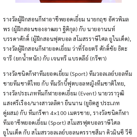
รางวัลผู้ฝึกสอนกีฬาอาชีพยอดเยี่ยม นายกฤช อัศวพิมล
พร (ผู้ฝึกสอนของอาฒยา ฐิติกุล) กับ นายอานนท์ 
บรรดาศักดิ์ (ผู้ฝึกสอนฟุตบอล สโมสรราษีไศล ยูไนเต็ด), 
รางวัลผู้ฝึกสอนกีฬายอดเยี่ยม ว่าที่ร้อยตรี ศักดิ์ชัย ธิตะ
จารี (ยกน้ำหนัก) กับ เจนทรี แบรดลีย์ (กรีฑา)
รางวัลชนิดกีฬาทีมยอดเยี่ยม (Sport) ทีมวอลเลย์บอลทีม
ชายทีมชาติไทย กับ ทีมรักบี้ฟุตบอลหญิงทีมชาติไทย, 
รางวัลประเภททีมกีฬายอดเยี่ยม (Event) นายวราวุฒิ 
แสงศรีเรือง/นางสาวลลิตา ยืนนาน (ยูยิตสู ประเภท
คู่ผสม) กับ ทีมกรีฑา 4×100 เมตรชาย, รางวัลชนิดกีฬา
ทีมอาชีพยอดเยี่ยม (Sport) สโมสรฟุตบอลราษีไศล 
ยูไนเต็ด กับ สโมสรวอลเลย์บอลนครราชสีมา คิวมินซี วีซี 