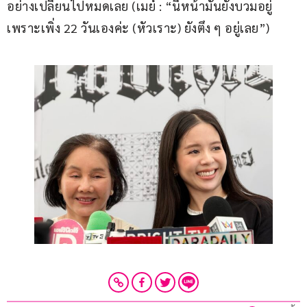
อย่างเปลี่ยนไปหมดเลย (เมย์ : “นี่หน้ามันยังบวมอยู่ 
เพราะเพิ่ง 22 วันเองค่ะ (หัวเราะ) ยังตึง ๆ อยู่เลย”)