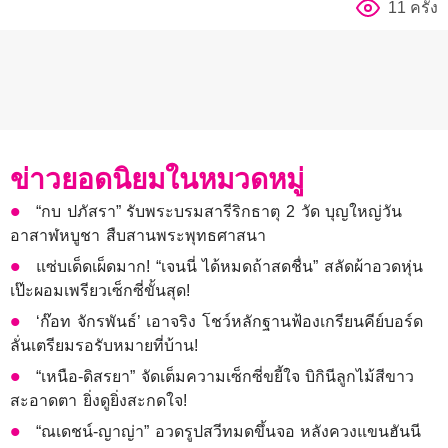
11 ครั้ง
ข่าวยอดนิยมในหมวดหมู่
“กบ ปภัสรา” รับพระบรมสารีริกธาตุ 2 วัด บุญใหญ่วัน
อาสาฬหบูชา สืบสานพระพุทธศาสนา
แซ่บเด็ดเผ็ดมาก! “เจนนี่ ได้หมดถ้าสดชื่น” สลัดผ้าอวดหุ่น
เป๊ะผอมเพรียวเซ็กซี่ขั้นสุด!
‘ก๊อท จักรพันธ์’ เอาจริง โชว์หลักฐานฟ้องเกรียนคีย์บอร์ด
ลั่นเตรียมรอรับหมายที่บ้าน!
“เหนือ-ดิสรยา” จัดเต็มความเซ็กซี่ขยี้ใจ บิกินีลูกไม้สีขาว
สะอาดตา ยิ่งดูยิ่งสะกดใจ!
“ณเดชน์-ญาญ่า” อวดรูปสวีทมดขึ้นจอ หลังควงแขนฮันนี