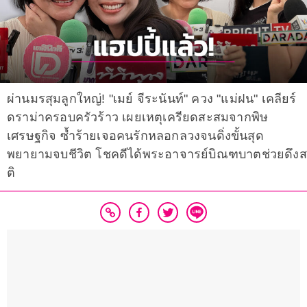
ผ่านมรสุมลูกใหญ่! "เมย์ จีระนันท์" ควง "แม่ฝน" เคลียร์
ดราม่าครอบครัวร้าว เผยเหตุเครียดสะสมจากพิษ
เศรษฐกิจ ซ้ำร้ายเจอคนรักหลอกลวงจนดิ่งขั้นสุด
พยายามจบชีวิต โชคดีได้พระอาจารย์บิณฑบาตช่วยดึงส
ติ