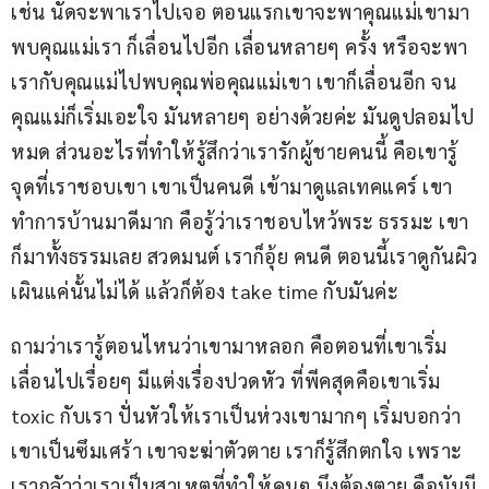
เช่น นัดจะพาเราไปเจอ ตอนแรกเขาจะพาคุณแม่เขามา
พบคุณแม่เรา ก็เลื่อนไปอีก เลื่อนหลายๆ ครั้ง หรือจะพา
เรากับคุณแม่ไปพบคุณพ่อคุณแม่เขา เขาก็เลื่อนอีก จน
คุณแม่ก็เริ่มเอะใจ มันหลายๆ อย่างด้วยค่ะ มันดูปลอมไป
หมด ส่วนอะไรที่ทำให้รู้สึกว่าเรารักผู้ชายคนนี้ คือเขารู้
จุดที่เราชอบเขา เขาเป็นคนดี เข้ามาดูแลเทคแคร์ เขา
ทำการบ้านมาดีมาก คือรู้ว่าเราชอบไหว้พระ ธรรมะ เขา
ก็มาทั้งธรรมเลย สวดมนต์ เราก็อุ้ย คนดี ตอนนี้เราดูกันผิว
เผินแค่นั้นไม่ได้ แล้วก็ต้อง take time กับมันค่ะ
ถามว่าเรารู้ตอนไหนว่าเขามาหลอก คือตอนที่เขาเริ่ม
เลื่อนไปเรื่อยๆ มีแต่งเรื่องปวดหัว ที่พีคสุดคือเขาเริ่ม 
toxic กับเรา ปั่นหัวให้เราเป็นห่วงเขามากๆ เริ่มบอกว่า
เขาเป็นซึมเศร้า เขาจะฆ่าตัวตาย เราก็รู้สึกตกใจ เพราะ
เรากลัวว่าเราเป็นสาเหตุที่ทำให้คนๆ นึงต้องตาย คือมันมี