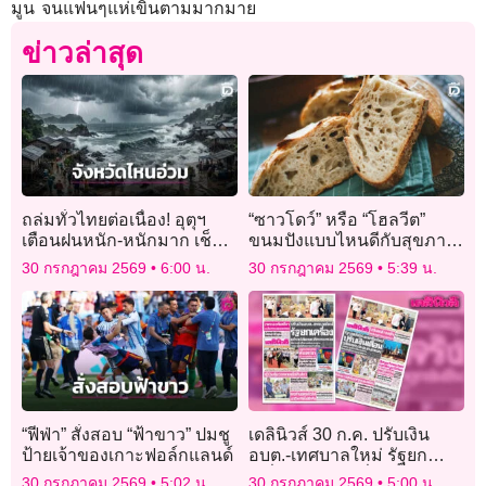
มูน จนแฟนๆแห่เขินตามมากมาย
ข่าวล่าสุด
ถล่มทั่วไทยต่อเนื่อง! อุตุฯ
“ซาวโดว์” หรือ “โฮลวีต”
เตือนฝนหนัก-หนักมาก เช็กด่
ขนมปังแบบไหนดีกับสุขภาพ
วนจังหวัดไหนอ่วมบ้าง
ลำไส้
30 กรกฎาคม 2569
6:00 น.
30 กรกฎาคม 2569
5:39 น.
“ฟีฟ่า” สั่งสอบ “ฟ้าขาว” ปมชู
เดลินิวส์ 30 ก.ค. ปรับเงิน
ป้ายเจ้าของเกาะฟอล์กแลนด์
อบต.-เทศบาลใหม่ รัฐยก
เครื่อง “ปชน.” เชื่อมีสัญญาณ
30 กรกฎาคม 2569
5:02 น.
30 กรกฎาคม 2569
5:00 น.