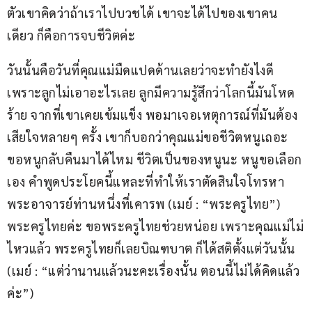
ตัวเขาคิดว่าถ้าเราไปบวชได้ เขาจะได้ไปของเขาคน
เดียว ก็คือการจบชีวิตค่ะ
วันนั้นคือวันที่คุณแม่มืดแปดด้านเลยว่าจะทำยังไงดี 
เพราะลูกไม่เอาอะไรเลย ลูกมีความรู้สึกว่าโลกนี้มันโหด
ร้าย จากที่เขาเคยเข้มแข็ง พอมาเจอเหตุการณ์ที่มันต้อง
เสียใจหลายๆ ครั้ง เขาก็บอกว่าคุณแม่ขอชีวิตหนูเถอะ 
ขอหนูกลับคืนมาได้ไหม ชีวิตเป็นของหนูนะ หนูขอเลือก
เอง คำพูดประโยคนี้แหละที่ทำให้เราตัดสินใจโทรหา
พระอาจารย์ท่านหนึ่งที่เคารพ (เมย์ : “พระครูไทย”) 
พระครูไทยค่ะ ขอพระครูไทยช่วยหน่อย เพราะคุณแม่ไม่
ไหวแล้ว พระครูไทยก็เลยบิณฑบาต ก็ได้สติตั้งแต่วันนั้น 
(เมย์ : “แต่ว่านานแล้วนะคะเรื่องนั้น ตอนนี้ไม่ได้คิดแล้ว
ค่ะ”)