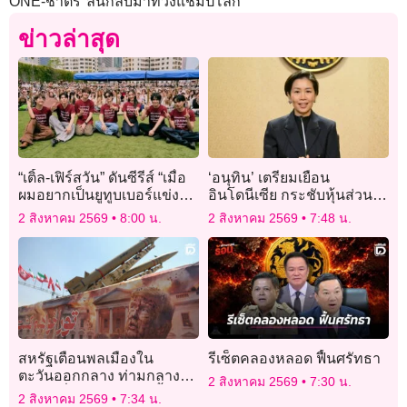
ONE-ชาตรี ลั่นกลับมาทวงแชมป์โลก
ข่าวล่าสุด
“เติ้ล-เฟิร์สวัน” ดันซีรีส์ “เมื่อ
‘อนุทิน’ เตรียมเยือน
ผมอยากเป็นยูทูบเบอร์แข่งกับ
อินโดนีเซีย กระชับหุ้นส่วน
แฟนเก่า You(r)tuber Series”
ยุทธศาสตร์ไทย-อินโดฯ มุ่ง
2 สิงหาคม 2569
8:00 น.
2 สิงหาคม 2569
7:48 น.
ปังตั้งแต่เริ่ม
เปิดประตูการค้า การลงทุน
สหรัฐเตือนพลเมืองใน
รีเซ็ตคลองหลอด ฟื้นศรัทธา
ตะวันออกกลาง ท่ามกลาง
2 สิงหาคม 2569
7:30 น.
ความเสี่ยงการโจมตีครั้งใหม่
2 สิงหาคม 2569
7:34 น.