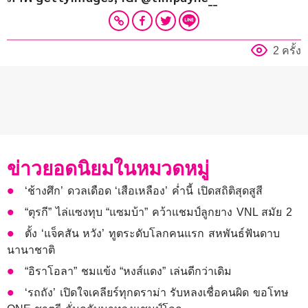
2 ครั้ง
ข่าวยอดนิยมในหมวดหมู่
‘ช้างศึก’ ดวลเดือด ‘เสือเหลือง’ ค่ำนี้ เปิดสถิติสุดสูสี
“ตุรกี” ไล่แซงทุบ “แซมบ้า” คว้าแชมป์ลูกยาง VNL สมัย 2
ตั้ง ‘แจ็คสัน หวัง’ ทูตระดับโลกคนแรก สหพันธ์ฟันดาบ
นานาชาติ
“อิราโอลา” ชมแข้ง “หงส์แดง” เล่นดีกว่าเดิม
‘รถถัง’ เปิดใจเคลียร์ทุกดราม่า รับหลงเชื่อคนผิด ขอโทษ