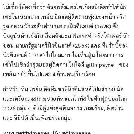
ไม่เชื่อก็ต้องเชื่อว่า ด้วยพลังแห่งโซเชียลมีเดียทำให้นัก
เตะโนเนมอย่าง เพย์น มียอดผู้ติดตามพุ่งแซงหน้า คริส 
วูด กองหน้าระดับตำนานของนิวซีแลนด์ (162K) ซึ่ง
ปัจจุบันค้าแข้งกับ น็อตติงแฮม ฟอเรสต์, คริสโตเฟอร์ ลัก
ซอน นายกรัฐมนตรีนิวซีแลนด์ (256K) และ ทีมรักบี้ของ
นิวซีแลนด์ (135K) ไปไกลแบบไม่เห็นฝุ่น โดยจากการ
เข้าไปเช็กล่าสุดยอดผู้ติดตามในไอจี @timpayne__ ของ 
เพย์น ขยับขึ้นไปแตะ 4 ล้านคนเรียบร้อย
สำหรับ ทิม เพย์น ติดทีมชาตินิวซีแลนด์ไปแล้ว 50 นัด 
และเตรียมลงสนามช่วยทัพออลไวท์ส ในศึกฟุตบอลโลก 
2026 กลุ่ม G ซึ่งมีคู่แข่งสุดหินอย่าง เบลเยียม, อิหร่าน 
และ อียิปต์ เป็นเพื่อนร่วมกลุ่ม.
ภาพ gettyimages, IG: @timpayne__