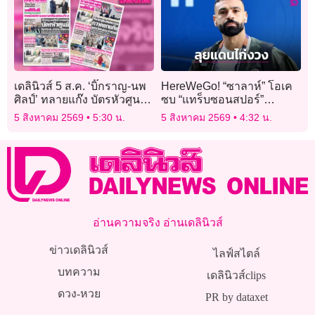
เดลินิวส์ 5 ส.ค. ‘บิ๊กราญ-นพ
HereWeGo! “ซาลาห์” โอเค
ศิลป์’ ทลายแก๊ง บัตรหัวศูนย์
ซบ “แทร็บซอนสปอร์”
จับ 17 จนท.-เจ้าบ้าน-เมียนมา
เรียบร้อย
5 สิงหาคม 2569
5:30 น.
5 สิงหาคม 2569
4:32 น.
อ่านความจริง อ่านเดลินิวส์
ข่าวเดลินิวส์
ไลฟ์สไตล์
บทความ
เดลินิวส์clips
ดวง-หวย
PR by dataxet