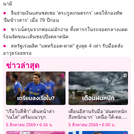
นามิ
จีนจ่ายเงินแสนชดเชย ‘ตระกูลเกษตรกร’ เคยให้กองทัพ
‘ยืมข้าวสาร’ เมื่อ 79 ปีก่อน
ชาวเน็ตรุมจวกพ่อแม่มักง่าย ทิ้งทารกในรถจอดกลางแดด
ร้อนจัดขณะเดินชอปปิงตลาดนัด
สหรัฐเร่งผลิต “แพทริออต-ทาด” สูงสุด 4 เท่า รับมือคลัง
อาวุธร่อยหรอ
ข่าวล่าสุด
“เรือใบสีฟ้า” เดินหน้าล่า
เตือนอีสานรับมือ ‘ฝนตกหนัก
“เนโต” เสริมแนวรุก
ถึงหนักมาก’ ‘เหนือ-ใต้-ตอ.’
ตกหนักสะสม
5 สิงหาคม 2569
6:16 น.
5 สิงหาคม 2569
6:00 น.