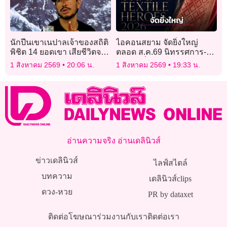
นักปีนเขาเนปาลเจ้าของสถิติ
ไอคอนสยาม จัดยิ่งใหญ่
พิชิต 14 ยอดเขา เสียชีวิตจาก
ตลอด ส.ค.69 นิทรรศการ-
หิมะถล่มในปากีสถาน
งานแฟชั่นผ้าไทย
1 สิงหาคม 2569
20:06 น.
1 สิงหาคม 2569
19:33 น.
อ่านความจริง อ่านเดลินิวส์
ข่าวเดลินิวส์
ไลฟ์สไตล์
บทความ
เดลินิวส์clips
ดวง-หวย
PR by dataxet
ติดต่อโฆษณา
ร่วมงานกับเรา
ติดต่อเรา