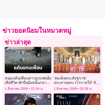
ข่าวยอดนิยมในหมวดหมู่
ข่าวล่าสุด
หนุ่มแค้นเพื่อนสาวถูกแฟนยิง
‘สมเด็จพระสังฆราช’
เสียชีวิต ชักปืนยิงสนั่นกลาง
ประทานพระวโรกาสให้ ‘8
งานศพดับ 1-เจ็บ 2
สมเด็จพระราชาคณะ’ เฝ้า
1 สิงหาคม 2569
21:04 น.
1 สิงหาคม 2569
20:28 น.
ถวายสักการะ