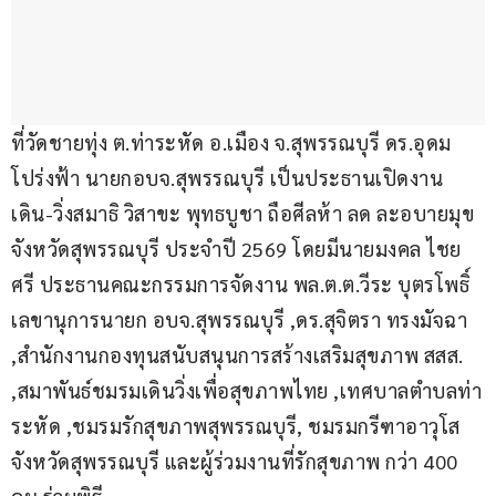
ที่วัดชายทุ่ง ต.ท่าระหัด อ.เมือง จ.สุพรรณบุรี ดร.อุดม 
โปร่งฟ้า นายกอบจ.สุพรรณบุรี เป็นประธานเปิดงาน 
เดิน-วิ่งสมาธิ วิสาขะ พุทธบูชา ถือศีลห้า ลด ละอบายมุข 
จังหวัดสุพรรณบุรี ประจำปี 2569 โดยมีนายมงคล ไชย
ศรี ประธานคณะกรรมการจัดงาน พล.ต.ต.วีระ บุตรโพธิ์ 
เลขานุการนายก อบจ.สุพรรณบุรี ,ดร.สุจิตรา ทรงมัจฉา 
,สำนักงานกองทุนสนับสนุนการสร้างเสริมสุขภาพ สสส. 
,สมาพันธ์ชมรมเดินวิ่งเพื่อสุขภาพไทย ,เทศบาลตำบลท่า
ระหัด ,ชมรมรักสุขภาพสุพรรณบุรี, ชมรมกรีฑาอาวุโส
จังหวัดสุพรรณบุรี และผู้ร่วมงานที่รักสุขภาพ กว่า 400 