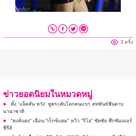
3 ครั้ง
ข่าวยอดนิยมในหมวดหมู่
ตั้ง ‘แจ็คสัน หวัง’ ทูตระดับโลกคนแรก สหพันธ์ฟันดาบ
นานาชาติ
“หงส์แดง” เฉือน “เร็กซ์แฮม” หวิว “ริโอ” ซัดชัย ศึกซัมเมอร์
ซีรีส์