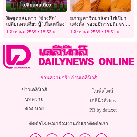
ยึดชุดถล่มลาว! ‘ช้างศึก’
สภามหาวิทยาลัยฯ ไฟเขียว
เปลี่ยนคนเดียว บู๊ ‘เสือเหลือง’
แต่งตั้ง ‘รองอธิการบดีมจร’
ส่วนกลาง-ประจำวิทยาเขต
1 สิงหาคม 2569
18:52 น.
1 สิงหาคม 2569
18:51 น.
อ่านความจริง อ่านเดลินิวส์
ข่าวเดลินิวส์
ไลฟ์สไตล์
บทความ
เดลินิวส์clips
ดวง-หวย
PR by dataxet
ติดต่อโฆษณา
ร่วมงานกับเรา
ติดต่อเรา