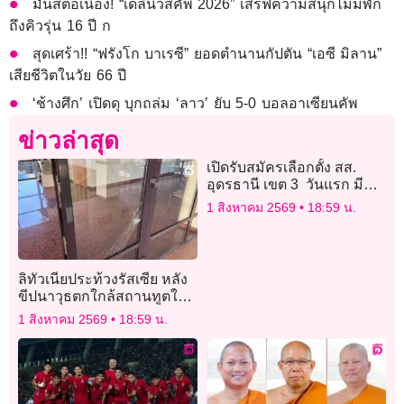
มันส์ต่อเนื่อง! “เดลินิวส์คัพ 2026” เสิร์ฟความสนุกไม่มีพัก
ถึงคิวรุ่น 16 ปี ก
สุดเศร้า!! “ฟรังโก บาเรซี” ยอดตำนานกัปตัน “เอซี มิลาน”
เสียชีวิตในวัย 66 ปี
‘ช้างศึก’ เปิดดุ บุกถล่ม ‘ลาว’ ยับ 5-0 บอลอาเซียนคัพ
ข่าวล่าสุด
เปิดรับสมัครเลือกตั้ง สส.
อุดรธานี เขต 3 วันแรก มี
สมัครเพียง 2คน
1 สิงหาคม 2569
18:59 น.
ลิทัวเนียประท้วงรัสเซีย หลัง
ขีปนาวุธตกใกล้สถานทูตใน
กรุงเคียฟ
1 สิงหาคม 2569
18:59 น.