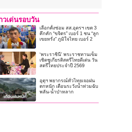
่าวเด่นรอบวัน
เลือกตั้งซ่อม สส.อุดรฯ เขต 3
คึกคัก “ขจิตร” เบอร์ 1 ชน “ลูก
เขยหรั่ง” ภูมิใจไทย เบอร์ 2
‘พระราชินี’ พระราชทานเข็ม
เชิดชูเกียรติสตรีไทยดีเด่น วัน
สตรีไทยประจำปี 2569
อุตุฯ พยากรณ์ทั่วไทยเจอฝน
ตกหนัก เตือนระวังน้ำท่วมฉับ
พลัน-น้ำป่าหลาก