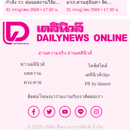
กำลัง วว. ต่อยอดงานวิจัย
มรภ.สวนสุนันทา จัด
พัฒนานวัตกรรม
โครงการรู้เท่าทันและการ
31 กรกฎาคม 2569
17:30 น.
31 กรกฎาคม 2569
17:30 น.
โภชนาการ 4 กลุ่มโรคเรื้อรัง
ประยุกต์ใช้ปัญญาประดิษฐ์
ในยุคดิจิทัล
อ่านความจริง อ่านเดลินิวส์
ข่าวเดลินิวส์
ไลฟ์สไตล์
บทความ
เดลินิวส์clips
ดวง-หวย
PR by dataxet
ติดต่อโฆษณา
ร่วมงานกับเรา
ติดต่อเรา
© 2026 บริษัท สี่พระยาการพิมพ์ จำกัด