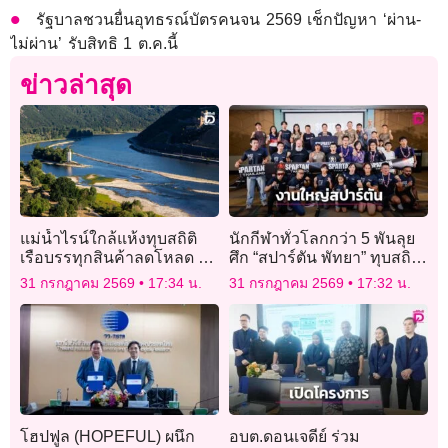
รัฐบาลชวนยื่นอุทธรณ์บัตรคนจน 2569 เช็กปัญหา ‘ผ่าน-
ไม่ผ่าน’ รับสิทธิ 1 ต.ค.นี้
ข่าวล่าสุด
แม่น้ำไรน์ใกล้แห้งทุบสถิติ
นักกีฬาทั่วโลกกว่า 5 พันลุย
เรือบรรทุกสินค้าลดโหลด ดัน
ศึก “สปาร์ตัน พัทยา” ทุบสถิติ
ต้นทุนขนส่งพุ่ง
สปาร์ตัน คิดส์ ดันสนามไทย
31 กรกฎาคม 2569
17:34 น.
31 กรกฎาคม 2569
17:32 น.
เบอร์ 2 เอเชีย คาดเงินสะพัด
250 ล้าน
โฮปฟูล (HOPEFUL) ผนึก
อบต.ดอนเจดีย์ ร่วม