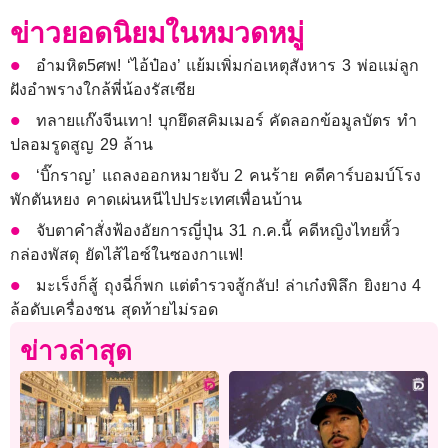
ข่าวยอดนิยมในหมวดหมู่
อำมหิต5ศพ! ‘ไอ้ป๋อง’ แย้มเพิ่มก่อเหตุสังหาร 3 พ่อแม่ลูก
ฝังอำพรางใกล้พี่น้องรัสเซีย
ทลายแก๊งจีนเทา! บุกยึดสคิมเมอร์ คัดลอกข้อมูลบัตร ทำ
ปลอมรูดสูญ 29 ล้าน
‘บิ๊กราญ’ แถลงออกหมายจับ 2 คนร้าย คดีคาร์บอมบ์โรง
พักตันหยง คาดเผ่นหนีไปประเทศเพื่อนบ้าน
จับตาคำสั่งฟ้องอัยการญี่ปุ่น 31 ก.ค.นี้ คดีหญิงไทยหิ้ว
กล่องพัสดุ ยัดไส้ไอซ์ในซองกาแฟ!
มะเร็งก็สู้ ถุงฉี่ก็พก แต่ตำรวจสู้กลับ! ล่าเก๋งพิลึก ยิงยาง 4
ล้อดับเครื่องชน สุดท้ายไม่รอด
ข่าวล่าสุด