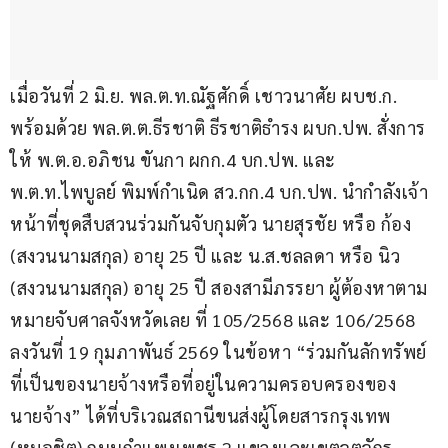
เมื่อวันที่ 2 มิ.ย. พล.ต.ท.ณัฐศักดิ์ เชาวนาศัย ผบช.ก. 
พร้อมด้วย พล.ต.ต.ธีรชาติ ธีรชาติธำรง ผบก.ปพ. สั่งการ
ให้ พ.ต.อ.อภิชน ขันกา ผกก.4 บก.ปพ. และ 
พ.ต.ท.ไพบูลย์ พิมพ์กำเนิด สว.กก.4 บก.ปพ. นำกำลังเจ้า
หน้าที่ชุดสืบสวนร่วมกันจับกุมตัว นายสุรชัย หรือ ก้อง 
(สงวนนามสกุล) อายุ 25 ปี และ น.ส.ชลลดา หรือ นิว 
(สงวนนามสกุล) อายุ 25 ปี สองสามีภรรยา ผู้ต้องหาตาม
หมายจับศาลจังหวัดเลย ที่ 105/2568 และ 106/2568 
ลงวันที่ 19 กุมภาพันธ์ 2569 ในข้อหา “ร่วมกันลักทรัพย์
ที่เป็นของนายจ้างหรือที่อยู่ในความครอบครองของ
นายจ้าง” ได้ที่บริเวณสถานีขนส่งผู้โดยสารกรุงเทพ 
(หมอชิต) ถนนกำแพงเพชร 2 แขวงและเขตจตุจักร 