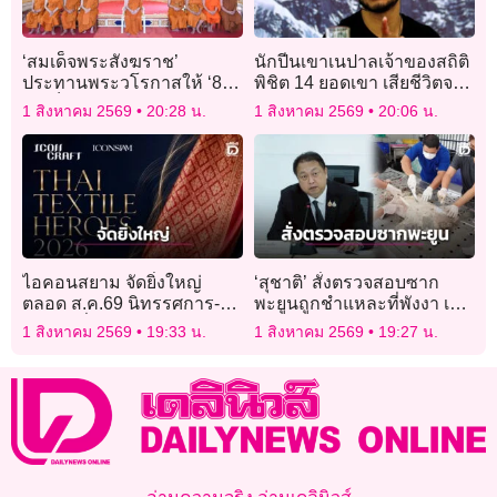
‘สมเด็จพระสังฆราช’
นักปีนเขาเนปาลเจ้าของสถิติ
ประทานพระวโรกาสให้ ‘8
พิชิต 14 ยอดเขา เสียชีวิตจาก
สมเด็จพระราชาคณะ’ เฝ้า
หิมะถล่มในปากีสถาน
1 สิงหาคม 2569
20:28 น.
1 สิงหาคม 2569
20:06 น.
ถวายสักการะ
ไอคอนสยาม จัดยิ่งใหญ่
‘สุชาติ’ สั่งตรวจสอบซาก
ตลอด ส.ค.69 นิทรรศการ-
พะยูนถูกชำแหละที่พังงา เร่ง
งานแฟชั่นผ้าไทย
ล่าตัวคนผิด ฟันโทษหนัก
1 สิงหาคม 2569
19:33 น.
1 สิงหาคม 2569
19:27 น.