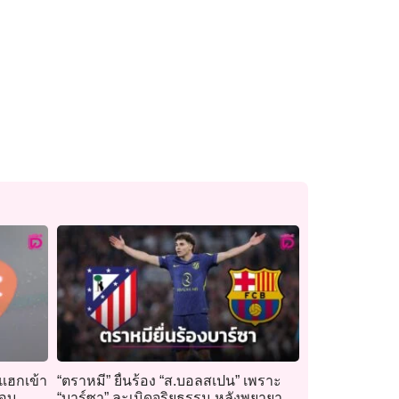
แฮกเข้า
“ตราหมี” ยื่นร้อง “ส.บอลสเปน” เพราะ
สอบ
“บาร์ซา” ละเมิดจริยธรรม หลังพยายาม