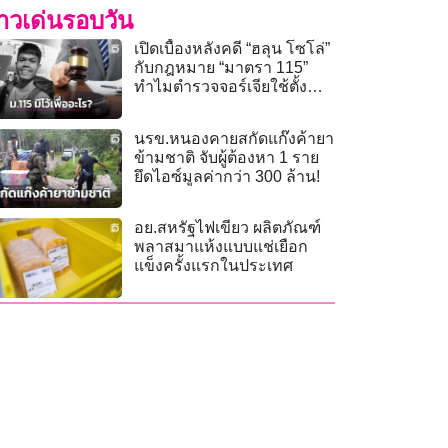
่าวเด่นรอบวัน
เปิดเบื้องหลังคดี “ฮลุน โซโล่”
กับกฎหมาย “มาตรา 115”
ทำไมตำรวจจอร์เจียใช้ตั้ง
สำนวนคดี?
นรข.หนองคายสกัดแก๊งค้ายา
ข้ามชาติ จับผู้ต้องหา 1 ราย
ยึดไอซ์มูลค่ากว่า 300 ล้าน!
อย.สหรัฐไฟเขียว ผลิตภัณฑ์
พลาสมาแห้งแบบแช่เยือก
แข็งครั้งแรกในประเทศ