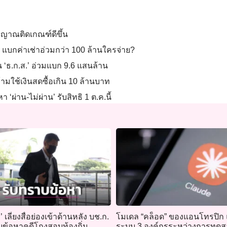
ัญญาณติดเกณฑ์ดีขึ้น
ู่ แบกค่าเช่าอ่วมกว่า 100 ล้านใครจ่าย?
น ‘ธ.ก.ส.’ อ่วมแบก 9.6 แสนล้าน
ามใช้เงินสดซื้อเกิน 10 ล้านบาท
ผ่าน-ไม่ผ่าน’ รับสิทธิ 1 ต.ค.นี้
’ เลี่ยงสื่อย่องเข้าด้านหลัง บช.ก.
โมเดล “คล็อด” ของแอนโทรปิก 
บข้อหาคดีโกงสอบท้องถิ่น
ระบบ 3 องค์กรระหว่างการทด