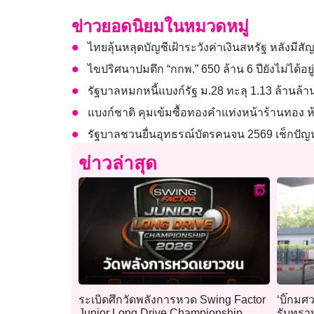
ข่าวยอดนิยมในหมวดหมู่
ไทยลุ้นหลุดบัญชีเฝ้าระวังค่าเงินสหรัฐ หลังมีส
ไขปริศนาปมตึก “กกพ.” 650 ล้าน 6 ปียังไม่ได้อย
รัฐบาลหมกหนี้แบงก์รัฐ ม.28 ทะลุ 1.13 ล้านล้า
แบงก์ชาติ คุมเข้มซื้อทองคำแท่งหน้าร้านทอง ห้
รัฐบาลชวนยื่นอุทธรณ์บัตรคนจน 2569 เช็กปัญหา ‘
ข่าวล่าสุด
ระเบิดศึกวัดพลังการหวด Swing Factor
‘บิ๊กมศว
Junior Long Drive Championship
รับทรา